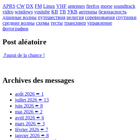
APRS
CW
DX
FM
Linux
VHF
antennes
firefox
morse
soundtrack
video
windows
youtube
КВ
ТВ
УКВ
антенны
безопасность
длинные волны
путешествия
религия
соревнования
спутники
средние волны
схемы
тесты
трансивер
управление
фотографии
Post aléatoire
J'aurai de la chance !
Archives des messages
août 2026
✒
1
juillet 2026
✒
13
juin 2026
✒
8
mai 2026
✒
2
avril 2026
✒
6
mars 2026
✒
3
février 2026
✒
7
janvier 2026
✒
8