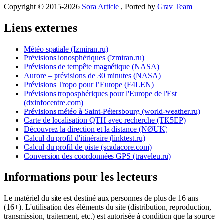
Copyright © 2015-2026
Sora Article
, Ported by
Grav Team
Liens externes
Météo spatiale (Izmiran.ru)
Prévisions ionosphériques (Izmiran.ru)
Prévisions de tempête magnétique (NASA)
Aurore – prévisions de 30 minutes (NASA)
Prévisions Tropo pour l’Europe (F4LEN)
Prévisions troposphériques pour l'Europe de l'Est
(dxinfocentre.com)
Prévisions météo à Saint-Pétersbourg (world-weather.ru)
Carte de localisation QTH avec recherche (TK5EP)
Découvrez la direction et la distance (NØUK)
Calcul du profil d'itinéraire (linktest.ru)
Calcul du profil de piste (scadacore.com)
Conversion des coordonnées GPS (traveleu.ru)
Informations pour les lecteurs
Le matériel du site est destiné aux personnes de plus de 16 ans
(16+). L'utilisation des éléments du site (distribution, reproduction,
transmission, traitement, etc.) est autorisée à condition que la source