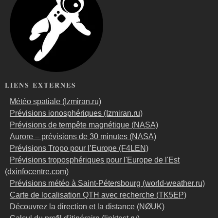
LIENS EXTERNES
Météo spatiale (Izmiran.ru)
Prévisions ionosphériques (Izmiran.ru)
Prévisions de tempête magnétique (NASA)
Aurore – prévisions de 30 minutes (NASA)
Prévisions Tropo pour l’Europe (F4LEN)
Prévisions troposphériques pour l'Europe de l'Est
(dxinfocentre.com)
Prévisions météo à Saint-Pétersbourg (world-weather.ru)
Carte de localisation QTH avec recherche (TK5EP)
Découvrez la direction et la distance (NØUK)