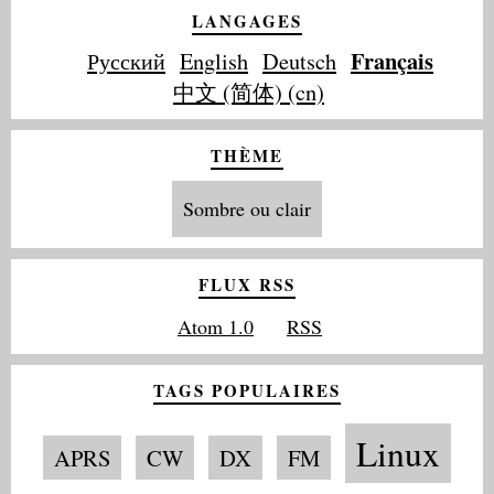
LANGAGES
Français
Русский
English
Deutsch
中文 (简体) (cn)
THÈME
Sombre ou clair
FLUX RSS
Atom 1.0
RSS
TAGS POPULAIRES
Linux
APRS
CW
DX
FM