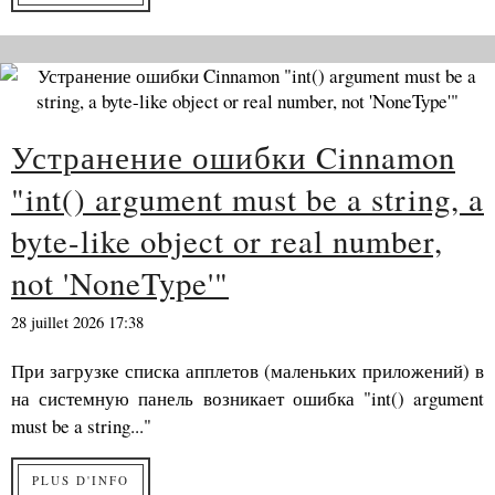
Устранение ошибки Cinnamon
"int() argument must be a string, a
byte-like object or real number,
not 'NoneType'"
28 juillet 2026 17:38
При загрузке списка апплетов (маленьких приложений) в
на системную панель возникает ошибка "int() argument
must be a string..."
PLUS D'INFO