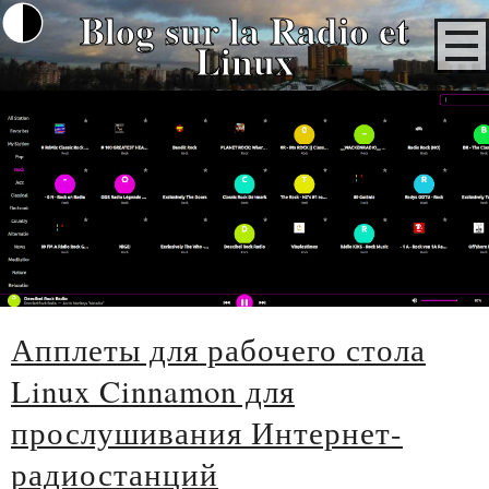
Blog sur la Radio et
Linux
Апплеты для рабочего стола
Linux Cinnamon для
прослушивания Интернет-
радиостанций