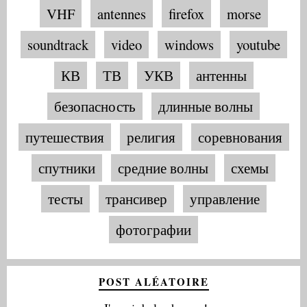
VHF
antennes
firefox
morse
soundtrack
video
windows
youtube
КВ
ТВ
УКВ
антенны
безопасность
длинные волны
путешествия
религия
соревнования
спутники
средние волны
схемы
тесты
трансивер
управление
фотографии
POST ALÉATOIRE