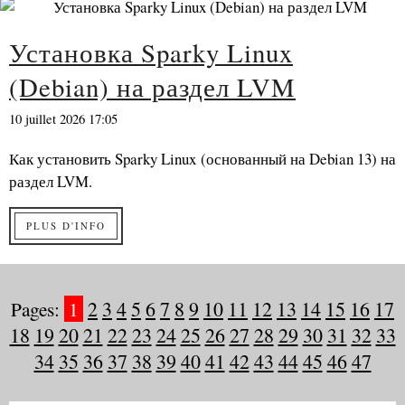
Установка Sparky Linux
(Debian) на раздел LVM
10 juillet 2026 17:05
Как установить Sparky Linux (основанный на Debian 13) на
раздел LVM.
PLUS D'INFO
Pages:
1
2
3
4
5
6
7
8
9
10
11
12
13
14
15
16
17
18
19
20
21
22
23
24
25
26
27
28
29
30
31
32
33
34
35
36
37
38
39
40
41
42
43
44
45
46
47