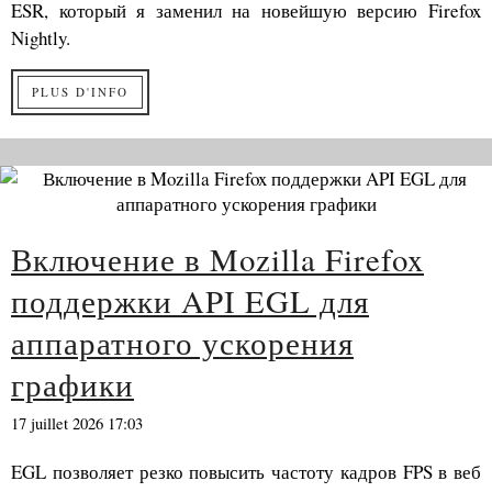
ESR, который я заменил на новейшую версию Firefox
Nightly.
PLUS D'INFO
Включение в Mozilla Firefox
поддержки API EGL для
аппаратного ускорения
графики
17 juillet 2026 17:03
EGL позволяет резко повысить частоту кадров FPS в веб