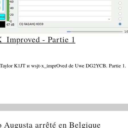
Improved - Partie 1
e Taylor K1JT и wsjt-x_imprOved de Uwe DG2YCB. Partie 1.
o Augusta arrêté en Belgique