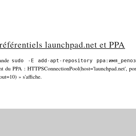
référentiels launchpad.net et PPA
mande
sudo -E add-apt-repository ppa:имя_репоз
ent du PPA : HTTPSConnectionPool(host='launchpad.net', por
out=10) » s'affiche.