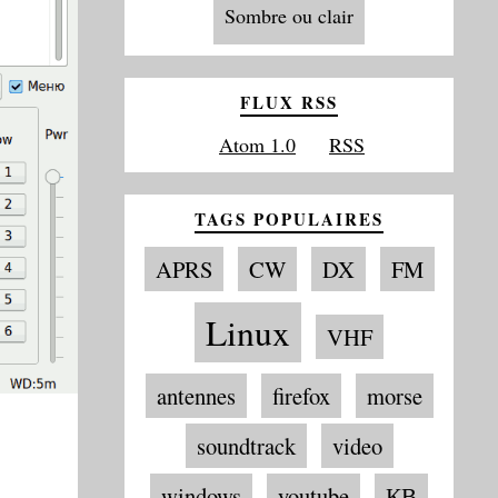
Sombre ou clair
FLUX RSS
Atom 1.0
RSS
TAGS POPULAIRES
APRS
CW
DX
FM
Linux
VHF
antennes
firefox
morse
soundtrack
video
windows
youtube
КВ