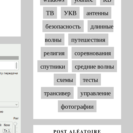
ТВ
УКВ
антенны
безопасность
длинные
волны
путешествия
религия
соревнования
спутники
средние волны
схемы
тесты
трансивер
управление
фотографии
POST ALÉATOIRE