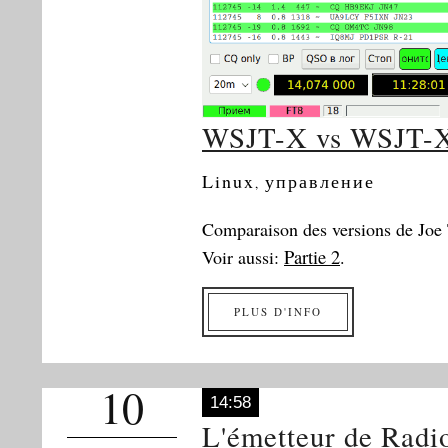
WSJT-X vs WSJT-X_
Linux
управление
,
Comparaison des versions de Jo
Partie 2
Voir aussi:
.
PLUS D'INFO
10
14:58
L'émetteur de Radi