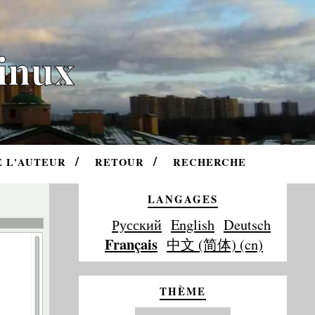
Linux
E L'AUTEUR
RETOUR
RECHERCHE
LANGAGES
Русский
English
Deutsch
Français
中文 (简体) (cn)
THÈME