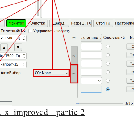
-x_improved - partie 2