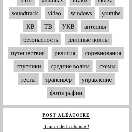
soundtrack
video
windows
youtube
КВ
ТВ
УКВ
антенны
безопасность
длинные волны
путешествия
религия
соревнования
спутники
средние волны
схемы
тесты
трансивер
управление
фотографии
POST ALÉATOIRE
J'aurai de la chance !