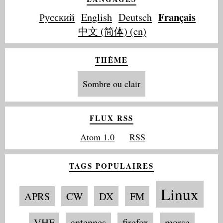
Français
Русский
English
Deutsch
中文 (简体) (cn)
THÈME
Sombre ou clair
FLUX RSS
Atom 1.0
RSS
TAGS POPULAIRES
Linux
APRS
CW
DX
FM
VHF
antennes
firefox
morse