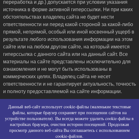
переработка и др.) допускается при условии указания
источника в форме активной гиперссылки. Ни при каких
обстоятельствах владелец сайта не будет нести
ответственности ни перед какой стороной за какой-либо
прямой, непрямой, особый или иной косвенный ущерб в
результате любого использования информации на этом
сайте или на любом другом сайте, на который имеется
гиперссылка с данного сайта или на данный сайт. Все
материалы на сайте представлены исключительно для
ознакомления и не могут быть использованы в
коммерческих целях. Владелец сайта не несет
ответственности и не гарантирует актуальность, точность
и полноту предоставляемой на сайте информации.
Пользовательское соглашение и контакты
Данный веб-сайт использует cookie-файлы (маленькие текстовые
Политика конфиденциальности (политика в
файлы, которые браузер сохраняет при посещении сайтов на
устройстве пользователя). Вы всегда можете удалить cookie-файлы в
отношении обработки персональных данных)
настройках браузера, очистив историю посещений. Продолжая
Политика использования файлов cookies
просмотр данного веб-сайта Вы соглашаетесь с использованием
Согласие на сбор персональных данных
cookie-файлов.