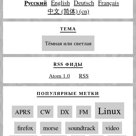
Русский
English
Deutsch
Français
中文 (简体) (cn)
ТЕМА
Тёмная или светлая
RSS ФИДЫ
Atom 1.0
RSS
ПОПУЛЯРНЫЕ МЕТКИ
Linux
APRS
CW
DX
FM
firefox
morse
soundtrack
video