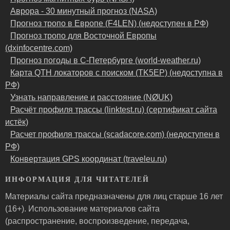
Аврора - 30 минутный прогноз (NASA)
Прогноз тропо в Европе (F4LEN) (недоступен в РФ)
Прогноз тропо для Восточной Европы
(dxinfocentre.com)
Прогноз погоды в С-Петербурге (world-weather.ru)
Карта QTH локаторов с поиском (TK5EP) (недоступна в
РФ)
Узнать направление и расстояние (NØUK)
Расчёт профиля трассы (linktest.ru) (сертификат сайта
истёк)
Расчет профиля трассы (scadacore.com) (недоступен в
РФ)
Конвертация GPS координат (traveleu.ru)
ИНФОРМАЦИЯ ДЛЯ ЧИТАТЕЛЕЙ
Материалы сайта предназначены для лиц старше 16 лет
(16+). Использование материалов сайта
(распространение, воспроизведение, передача,