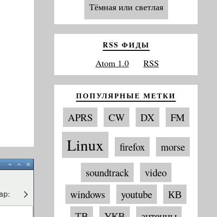
Тёмная или светлая
RSS ФИДЫ
Atom 1.0
RSS
ПОПУЛЯРНЫЕ МЕТКИ
APRS
CW
DX
FM
Linux
firefox
morse
soundtrack
video
windows
youtube
КВ
ТВ
УКВ
антенны