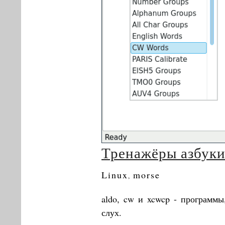
Тренажёры азбуки 
Linux
morse
,
aldo, cw и xcwcp - программы
слух.