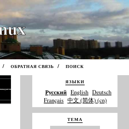
inux
ОБРАТНАЯ СВЯЗЬ
ПОИСК
ЯЗЫКИ
Русский
English
Deutsch
Français
中文 (简体) (cn)
ТЕМА