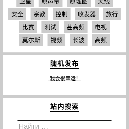
卫星
原声带
原理图
天线
安全
宗教
控制
收发器
旅行
比赛
测试
甚高频
电视
莫尔斯
视频
长波
高频
随机发布
我会很幸运！
站内搜索