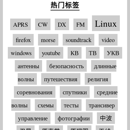
热门标签
Linux
APRS
CW
DX
FM
firefox
morse
soundtrack
video
windows
youtube
КВ
ТВ
УКВ
антенны
безопасность
длинные
волны
путешествия
религия
соревнования
спутники
средние
волны
схемы
тесты
трансивер
управление
фотографии
中波