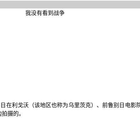
5 月 9 日在利戈沃（该地区也称为乌里茨克）、前鲁别日电影
边拍摄的。