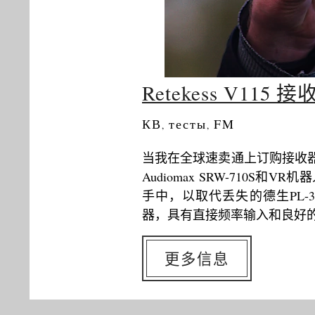
Retekess V11
КВ
тесты
FM
,
,
当我在全球速卖通上订购接收器Retekes
Audiomax SRW-710S和VR
手中，以取代丢失的德生PL-31
器，具有直接频率输入和良好
更多信息