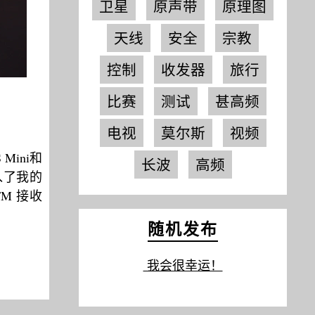
卫星
原声带
原理图
天线
安全
宗教
控制
收发器
旅行
比赛
测试
甚高频
电视
莫尔斯
视频
 Mini和
长波
高频
它进入了我的
FM 接收
随机发布
我会很幸运！