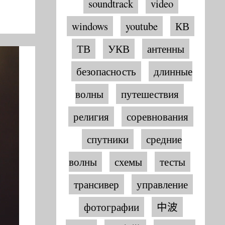
soundtrack
video
windows
youtube
КВ
ТВ
УКВ
антенны
безопасность
длинные
волны
путешествия
религия
соревнования
спутники
средние
волны
схемы
тесты
трансивер
управление
фотографии
中波