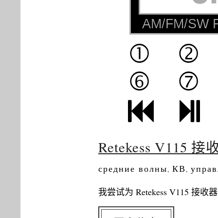
Retekess V11
средние волны
КВ
управ
,
,
我尝试为 Retekess V11