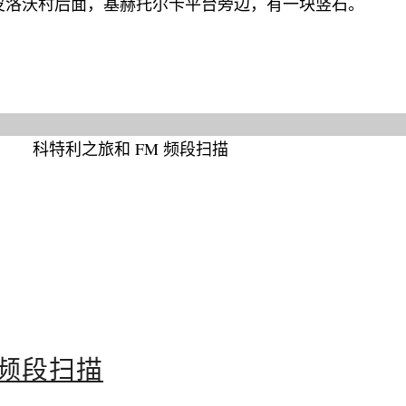
皮洛沃村后面，基赫托尔卡平台旁边，有一块竖石。
 频段扫描