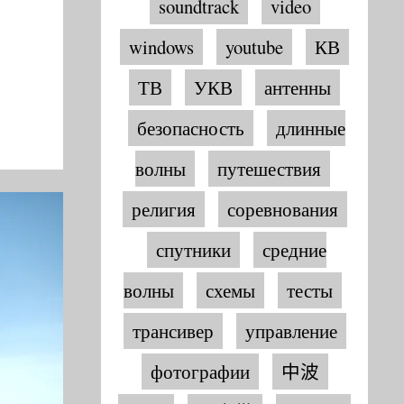
soundtrack
video
windows
youtube
КВ
ТВ
УКВ
антенны
безопасность
длинные
волны
путешествия
религия
соревнования
спутники
средние
волны
схемы
тесты
трансивер
управление
фотографии
中波