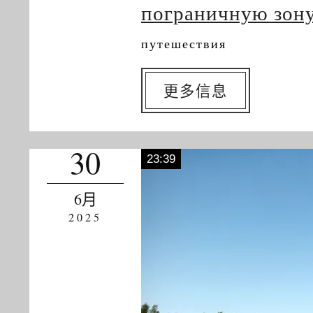
пограничную зону
путешествия
更多信息
30
23:39
6月
2025