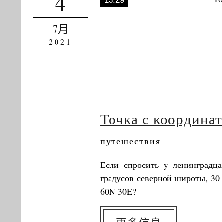
4
13:29
7月
2021
Точка с координат
путешествия
Если спросить у ленинградца
градусов северной широты, 30 
60N 30E?