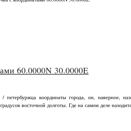
ами 60.0000N 30.0000E
 / петербуржца координаты города, он, наверное, наз
градусов восточной долготы. Где на самом деле находит