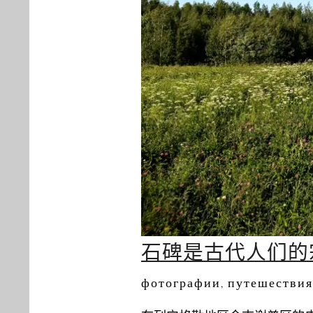
石碑是古代人们的
фотографии
путешествия
,