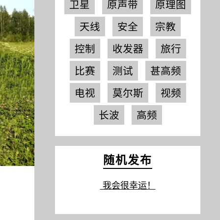
卫星
原声带
原理图
天线
安全
宗教
控制
收发器
旅行
比赛
测试
甚高频
电视
莫尔斯
视频
长波
高频
随机发布
我会很幸运！