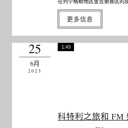
在列宁格勒地区金吉谢普区的
更多信息
25
1:43
6月
2023
科特利之旅和 FM