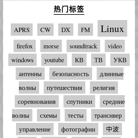
热门标签
Linux
APRS
CW
DX
FM
firefox
morse
soundtrack
video
windows
youtube
КВ
ТВ
УКВ
антенны
безопасность
длинные
волны
путешествия
религия
соревнования
спутники
средние
волны
схемы
тесты
трансивер
управление
фотографии
中波