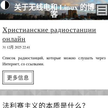
关于无线电和 Linux 的博
客
Христианские радиостанции
онлайн
31 12月 2025 22:41
Список радиостанций, которые можно слушать через
Интернет, со ссылками.
更多信息
法利赛主义的本质是什么？