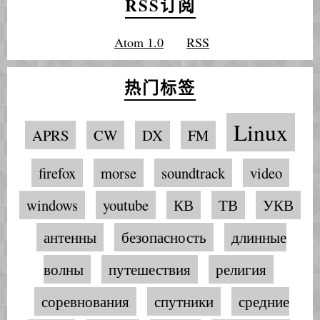
RSS订阅
Atom 1.0
RSS
热门标签
Linux
APRS
CW
DX
FM
firefox
morse
soundtrack
video
windows
youtube
КВ
ТВ
УКВ
антенны
безопасность
длинные
волны
путешествия
религия
соревнования
спутники
средние