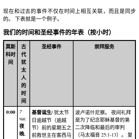
现在和过去的事件不仅在时间上相互关联，而且是同步
的。 下表就是一个例子。
我们的时间和圣经事件的年表（按小时）
莫斯
古
圣经事件
崇拜服务
科时
代
间
犹
太
人
的
时
间
0:00
7
基督诞生
/ 犹太节
波卢诺什尼察。 夜间礼拜
час
是为了纪念耶稣基督的第
日逾越节（逾越
夜
二次降临和最后的审判
节）前的星期五之
晚
,
（马太福音 25:1-13）。 复
前救世主在客西马