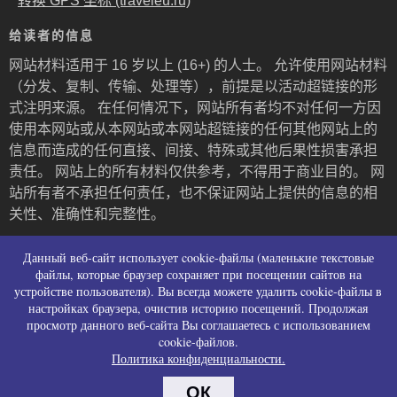
转换 GPS 坐标 (traveleu.ru)
给读者的信息
网站材料适用于 16 岁以上 (16+) 的人士。 允许使用网站材料
（分发、复制、传输、处理等），前提是以活动超链接的形
式注明来源。 在任何情况下，网站所有者均不对任何一方因
使用本网站或从本网站或本网站超链接的任何其他网站上的
信息而造成的任何直接、间接、特殊或其他后果性损害承担
责任。 网站上的所有材料仅供参考，不得用于商业目的。 网
站所有者不承担任何责任，也不保证网站上提供的信息的相
关性、准确性和完整性。
Пользовательское соглашение и контакты
Данный веб-сайт использует cookie-файлы (маленькие текстовые
Политика конфиденциальности (политика в
файлы, которые браузер сохраняет при посещении сайтов на
устройстве пользователя). Вы всегда можете удалить cookie-файлы в
отношении обработки персональных данных)
настройках браузера, очистив историю посещений. Продолжая
Политика использования файлов cookies
просмотр данного веб-сайта Вы соглашаетесь с использованием
Согласие на сбор персональных данных
cookie-файлов.
Согласие на распространение персональных
Политика конфиденциальности.
данных
ОК