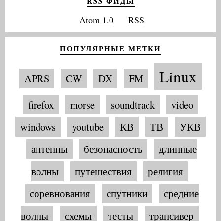
RSS ФИДЫ
Atom 1.0
RSS
ПОПУЛЯРНЫЕ МЕТКИ
Linux
APRS
CW
DX
FM
firefox
morse
soundtrack
video
windows
youtube
КВ
ТВ
УКВ
антенны
безопасность
длинные
волны
путешествия
религия
соревнования
спутники
средние
волны
схемы
тесты
трансивер