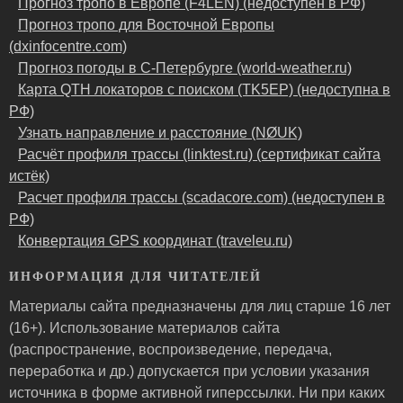
Прогноз тропо в Европе (F4LEN) (недоступен в РФ)
Прогноз тропо для Восточной Европы
(dxinfocentre.com)
Прогноз погоды в С-Петербурге (world-weather.ru)
Карта QTH локаторов с поиском (TK5EP) (недоступна в
РФ)
Узнать направление и расстояние (NØUK)
Расчёт профиля трассы (linktest.ru) (сертификат сайта
истёк)
Расчет профиля трассы (scadacore.com) (недоступен в
РФ)
Конвертация GPS координат (traveleu.ru)
ИНФОРМАЦИЯ ДЛЯ ЧИТАТЕЛЕЙ
Материалы сайта предназначены для лиц старше 16 лет
(16+). Использование материалов сайта
(распространение, воспроизведение, передача,
переработка и др.) допускается при условии указания
источника в форме активной гиперссылки. Ни при каких