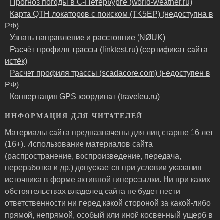
Прогноз погоды в С-Петербурге (world-weather.ru)
Карта QTH локаторов с поиском (TK5EP) (недоступна в
РФ)
Узнать направление и расстояние (NØUK)
Расчёт профиля трассы (linktest.ru) (сертификат сайта
истёк)
Расчет профиля трассы (scadacore.com) (недоступен в
РФ)
Конвертация GPS координат (traveleu.ru)
ИНФОРМАЦИЯ ДЛЯ ЧИТАТЕЛЕЙ
Материалы сайта предназначены для лиц старше 16 лет
(16+). Использование материалов сайта
(распространение, воспроизведение, передача,
переработка и др.) допускается при условии указания
источника в форме активной гиперссылки. Ни при каких
обстоятельствах владелец сайта не будет нести
ответственности ни перед какой стороной за какой-либо
прямой, непрямой, особый или иной косвенный ущерб в