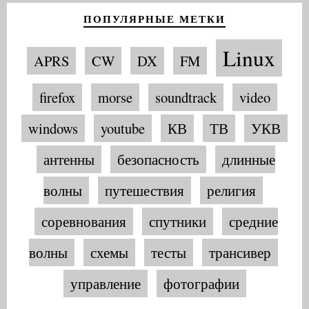
ПОПУЛЯРНЫЕ МЕТКИ
Linux
APRS
CW
DX
FM
firefox
morse
soundtrack
video
windows
youtube
КВ
ТВ
УКВ
антенны
безопасность
длинные
волны
путешествия
религия
соревнования
спутники
средние
волны
схемы
тесты
трансивер
управление
фотографии