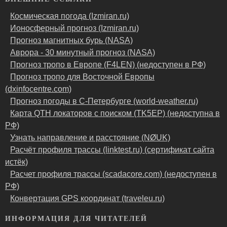
Космическая погода (Izmiran.ru)
Ионосферный прогноз (Izmiran.ru)
Прогноз магнитных бурь (NASA)
Аврора - 30 минутный прогноз (NASA)
Прогноз тропо в Европе (F4LEN) (недоступен в РФ)
Прогноз тропо для Восточной Европы
(dxinfocentre.com)
Прогноз погоды в С-Петербурге (world-weather.ru)
Карта QTH локаторов с поиском (TK5EP) (недоступна в
РФ)
Узнать направление и расстояние (NØUK)
Расчёт профиля трассы (linktest.ru) (сертификат сайта
истёк)
Расчет профиля трассы (scadacore.com) (недоступен в
РФ)
Конвертация GPS координат (traveleu.ru)
ИНФОРМАЦИЯ ДЛЯ ЧИТАТЕЛЕЙ