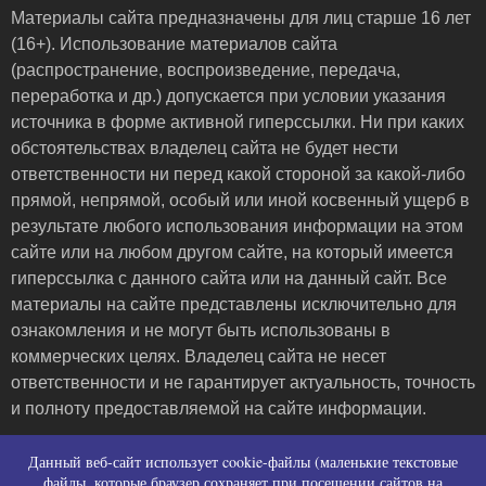
Материалы сайта предназначены для лиц старше 16 лет
(16+). Использование материалов сайта
(распространение, воспроизведение, передача,
переработка и др.) допускается при условии указания
источника в форме активной гиперссылки. Ни при каких
обстоятельствах владелец сайта не будет нести
ответственности ни перед какой стороной за какой-либо
прямой, непрямой, особый или иной косвенный ущерб в
результате любого использования информации на этом
сайте или на любом другом сайте, на который имеется
гиперссылка с данного сайта или на данный сайт. Все
материалы на сайте представлены исключительно для
ознакомления и не могут быть использованы в
коммерческих целях. Владелец сайта не несет
ответственности и не гарантирует актуальность, точность
и полноту предоставляемой на сайте информации.
Пользовательское соглашение и контакты
Данный веб-сайт использует cookie-файлы (маленькие текстовые
Политика конфиденциальности (политика в
файлы, которые браузер сохраняет при посещении сайтов на