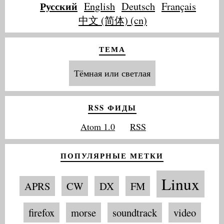
Русский
English
Deutsch
Français
中文 (简体) (cn)
ТЕМА
Тёмная или светлая
RSS ФИДЫ
Atom 1.0
RSS
ПОПУЛЯРНЫЕ МЕТКИ
Linux
APRS
CW
DX
FM
firefox
morse
soundtrack
video