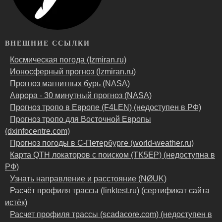
ВНЕШНИЕ ССЫЛКИ
Космическая погода (Izmiran.ru)
Ионосферный прогноз (Izmiran.ru)
Прогноз магнитных бурь (NASA)
Аврора - 30 минутный прогноз (NASA)
Прогноз тропо в Европе (F4LEN) (недоступен в РФ)
Прогноз тропо для Восточной Европы
(dxinfocentre.com)
Прогноз погоды в С-Петербурге (world-weather.ru)
Карта QTH локаторов с поиском (TK5EP) (недоступна в
РФ)
Узнать направление и расстояние (NØUK)
Расчёт профиля трассы (linktest.ru) (сертификат сайта
истёк)
Расчет профиля трассы (scadacore.com) (недоступен в