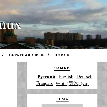
inux
ОБРАТНАЯ СВЯЗЬ
ПОИСК
ЯЗЫКИ
Русский
English
Deutsch
Français
中文 (简体) (cn)
ТЕМА