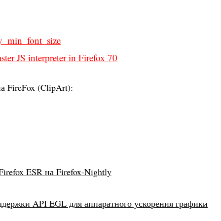
ty_min_font_size
aster JS interpreter in Firefox 70
 FireFox (ClipArt):
Firefox ESR на Firefox-Nightly
оддержки API EGL для аппаратного ускорения графики