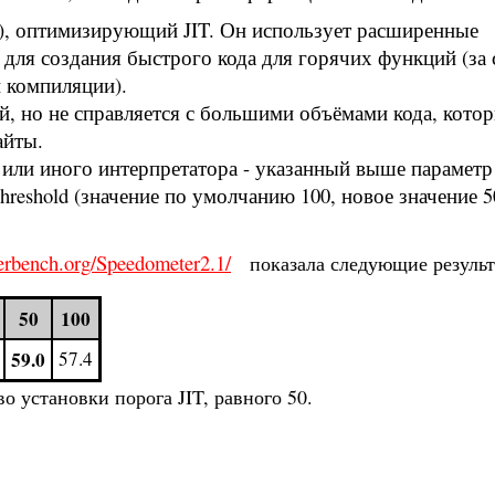
n), оптимизирующий JIT. Он использует расширенные
для создания быстрого кода для горячих функций (за 
 компиляции).
й, но не справляется с большими объёмами кода, кото
айты.
или иного интерпретатора - указанный выше параметр
jit.threshold (значение по умолчанию 100, новое значение 5
serbench.org/Speedometer2.1/
показала следующие результ
50
100
59.0
57.4
 установки порога JIT, равного 50.