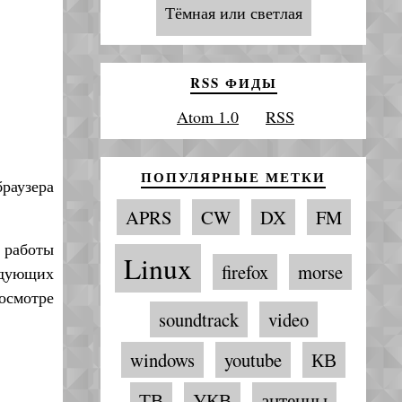
Тёмная или светлая
RSS ФИДЫ
Atom 1.0
RSS
ПОПУЛЯРНЫЕ МЕТКИ
раузера
APRS
CW
DX
FM
 работы
Linux
firefox
morse
едующих
осмотре
soundtrack
video
windows
youtube
КВ
ТВ
УКВ
антенны