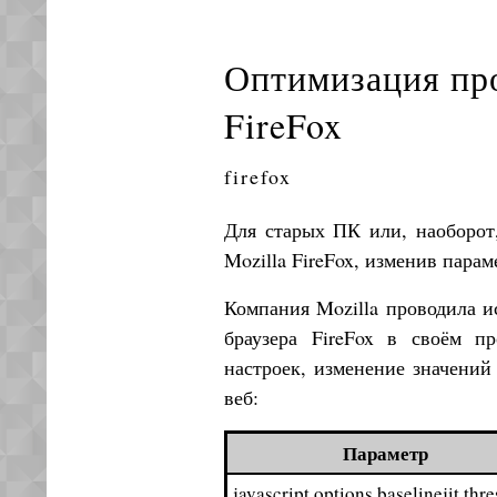
Оптимизация про
FireFox
firefox
Для старых ПК или, наоборот
Mozilla FireFox, изменив пара
Компания Mozilla проводила и
браузера FireFox в своём п
настроек, изменение значени
веб:
Параметр
javascript.options.baselinejit.thr