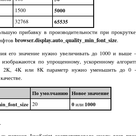
1500
5000
32768
65535
льшую прибавку в производительности при прокрутке
browser.display.auto_quality_min_font_size
рифтов
.
ния его значение нужно увеличивать до 1000 и выше -
 изображаются по упрощенному, ускоренному алгорит
я 2K, 4K или 8K параметр нужно уменьшить до 0 -
качестве.
По умолчанию
Новое значение
in_font_size
20
0
1000
или
.
х потоков JavaScript соответствовало числу ядер проц