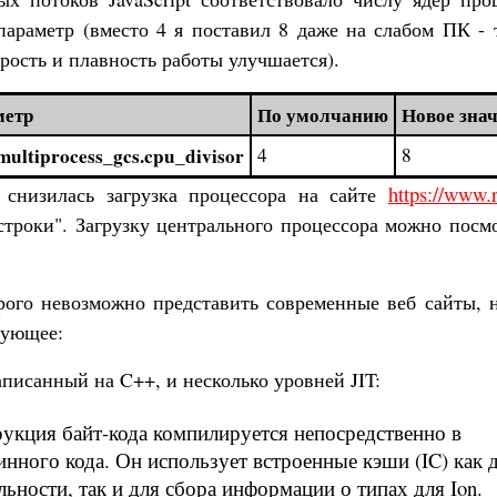
раметр (вместо 4 я поставил 8 даже на слабом ПК - т
рость и плавность работы улучшается).
метр
По умолчанию
Новое зна
multiprocess_gcs.cpu_divisor
4
8
https://www.r
 снизилась загрузка процессора на сайте
строки". Загрузку центрального процессора можно посм
орого невозможно представить современные веб сайты, 
дующее:
аписанный на C++, и несколько уровней JIT:
рукция байт-кода компилируется непосредственно в
ного кода. Он использует встроенные кэши (IC) как 
ьности, так и для сбора информации о типах для Ion.