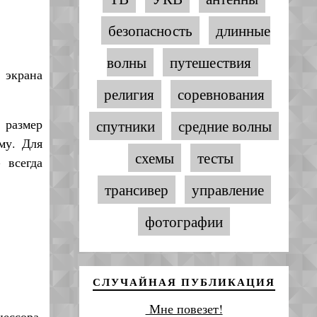
безопасность
длинные
волны
путешествия
 экрана
религия
соревнования
 размер
спутники
средние волны
му. Для
схемы
тесты
 всегда
трансивер
управление
фотографии
СЛУЧАЙНАЯ ПУБЛИКАЦИЯ
Мне повезет!
ессора,