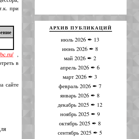
.к. при
АРХИВ ПУБЛИКАЦИЙ
чение
июль 2026
✒
13
июнь 2026
✒
8
bc.ru/
,
май 2026
✒
2
отреть в
апрель 2026
✒
6
март 2026
✒
3
на сайте
февраль 2026
✒
7
январь 2026
✒
8
декабрь 2025
✒
12
ноябрь 2025
✒
9
октябрь 2025
✒
8
для
сентябрь 2025
✒
5