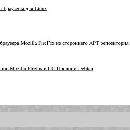
т браузеры для Linux
браузера Mozilla FireFox из стороннего APT репозитория
ие Mozilla Firefox в ОС Ubuntu и Debian