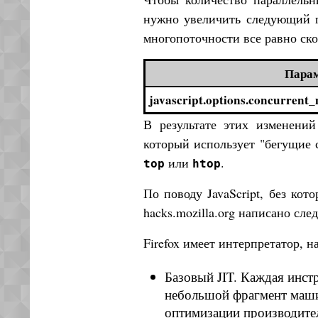
нужно увеличить следующий па
многопоточности все равно ско
Пара
javascript.options.concurrent_
В результате этих изменений
который использует "бегущие 
или
.
top
htop
По поводу JavaScript, без кот
hacks.mozilla.org написано сле
Firefox имеет интерпретатор, н
Базовый JIT. Каждая инст
небольшой фрагмент машин
оптимизации производител