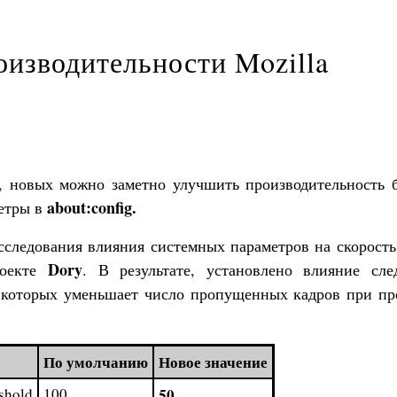
изводительности Mozilla
, новых можно заметно улучшить производительность б
about:config.
метры в
сследования влияния системных параметров на скорость
Dory
роекте
. В результате, установлено влияние сл
й которых уменьшает число пропущенных кадров при пр
По умолчанию
Новое значение
eshold
100
50