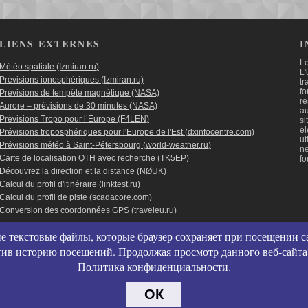
LIENS EXTERNES
I
Le
Météo spatiale (Izmiran.ru)
L'
Prévisions ionosphériques (Izmiran.ru)
tr
fo
Prévisions de tempête magnétique (NASA)
re
Aurore – prévisions de 30 minutes (NASA)
au
Prévisions Tropo pour l’Europe (F4LEN)
si
él
Prévisions troposphériques pour l'Europe de l'Est (dxinfocentre.com)
ut
Prévisions météo à Saint-Pétersbourg (world-weather.ru)
ne
Carte de localisation QTH avec recherche (TK5EP)
fo
Découvrez la direction et la distance (NØUK)
Calcul du profil d'itinéraire (linktest.ru)
Calcul du profil de piste (scadacore.com)
Conversion des coordonnées GPS (traveleu.ru)
Пользовательс
е текстовые файлы, которые браузер сохраняет при посещении са
Политика конф
стив историю посещений. Продолжая просмотр данного веб-сайта
Политика испо
Политика конфиденциальности.
Согласие на с
Согласие на 
ОК