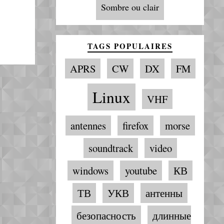
Sombre ou clair
TAGS POPULAIRES
APRS
CW
DX
FM
Linux
VHF
antennes
firefox
morse
soundtrack
video
windows
youtube
КВ
ТВ
УКВ
антенны
безопасность
длинные