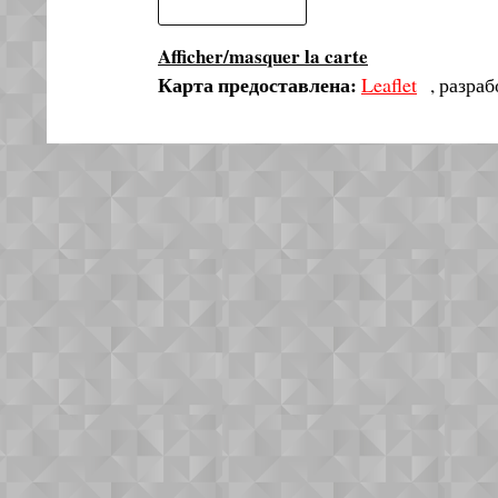
Afficher/masquer la carte
Карта предоставлена:
Leaflet
, разра