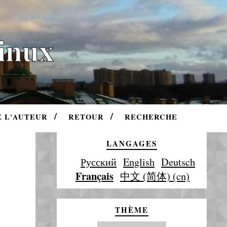
Linux
E L'AUTEUR
RETOUR
RECHERCHE
LANGAGES
Русский
English
Deutsch
Français
中文 (简体) (cn)
THÈME