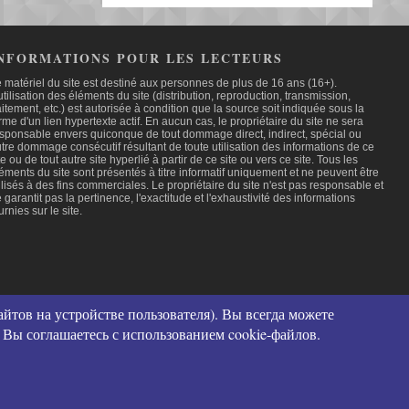
NFORMATIONS POUR LES LECTEURS
 matériel du site est destiné aux personnes de plus de 16 ans (16+).
utilisation des éléments du site (distribution, reproduction, transmission,
aitement, etc.) est autorisée à condition que la source soit indiquée sous la
rme d'un lien hypertexte actif. En aucun cas, le propriétaire du site ne sera
sponsable envers quiconque de tout dommage direct, indirect, spécial ou
tre dommage consécutif résultant de toute utilisation des informations de ce
te ou de tout autre site hyperlié à partir de ce site ou vers ce site. Tous les
éments du site sont présentés à titre informatif uniquement et ne peuvent être
ilisés à des fins commerciales. Le propriétaire du site n'est pas responsable et
 garantit pas la pertinence, l'exactitude et l'exhaustivité des informations
urnies sur le site.
кое соглашение и контакты
йтов на устройстве пользователя). Вы всегда можете
иденциальности (политика в отношении обработки персональных данных)
 Вы соглашаетесь с использованием cookie-файлов.
льзования файлов cookies
бор персональных данных
распространение персональных данных