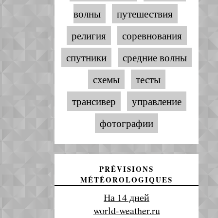
волны
путешествия
религия
соревнования
спутники
средние волны
схемы
тесты
трансивер
управление
фотографии
PRÉVISIONS
MÉTÉOROLOGIQUES
На 14 дней
world-weather.ru