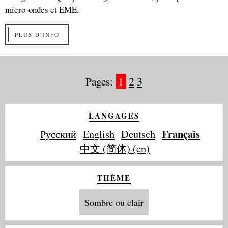
micro-ondes et EME.
PLUS D'INFO
Pages:
1
2
3
LANGAGES
Français
Русский
English
Deutsch
中文 (简体) (cn)
THÈME
Sombre ou clair