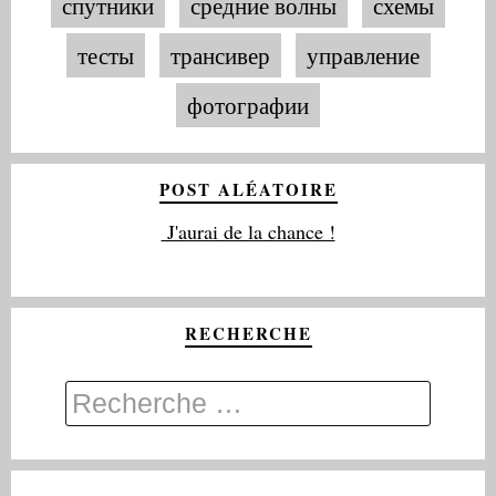
спутники
средние волны
схемы
тесты
трансивер
управление
фотографии
POST ALÉATOIRE
J'aurai de la chance !
RECHERCHE