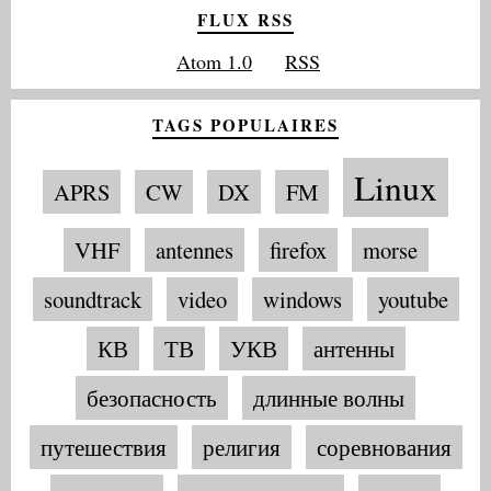
FLUX RSS
Atom 1.0
RSS
TAGS POPULAIRES
Linux
APRS
CW
DX
FM
VHF
antennes
firefox
morse
soundtrack
video
windows
youtube
КВ
ТВ
УКВ
антенны
безопасность
длинные волны
путешествия
религия
соревнования