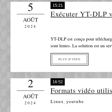
5
15:21
Exécuter YT-DLP v
AOÛT
2024
YT-DLP est conçu pour télécharge
sont lentes. La solution est un se
PLUS D'INFO
2
16:52
Formats vidéo utili
AOÛT
Linux
youtube
,
2024