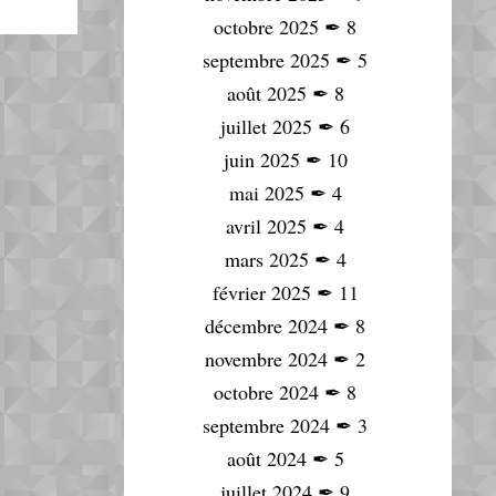
octobre 2025
✒
8
septembre 2025
✒
5
août 2025
✒
8
juillet 2025
✒
6
juin 2025
✒
10
mai 2025
✒
4
avril 2025
✒
4
mars 2025
✒
4
février 2025
✒
11
décembre 2024
✒
8
novembre 2024
✒
2
octobre 2024
✒
8
septembre 2024
✒
3
août 2024
✒
5
juillet 2024
✒
9