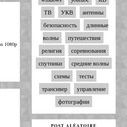
ТВ
УКВ
антенны
безопасность
длинные
волны
путешествия
on 1080p
религия
соревнования
спутники
средние волны
схемы
тесты
трансивер
управление
фотографии
POST ALÉATOIRE