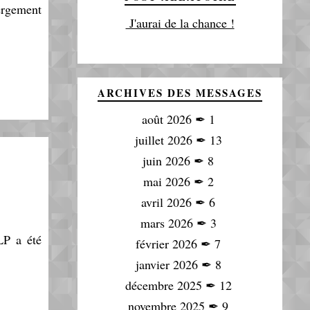
ergement
J'aurai de la chance !
ARCHIVES DES MESSAGES
août 2026
✒
1
juillet 2026
✒
13
juin 2026
✒
8
mai 2026
✒
2
avril 2026
✒
6
mars 2026
✒
3
LP a été
février 2026
✒
7
janvier 2026
✒
8
décembre 2025
✒
12
novembre 2025
✒
9