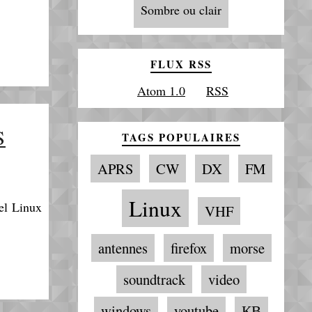
Sombre ou clair
FLUX RSS
Atom 1.0
RSS
S
TAGS POPULAIRES
APRS
CW
DX
FM
Linux
iel Linux
VHF
antennes
firefox
morse
soundtrack
video
windows
youtube
КВ