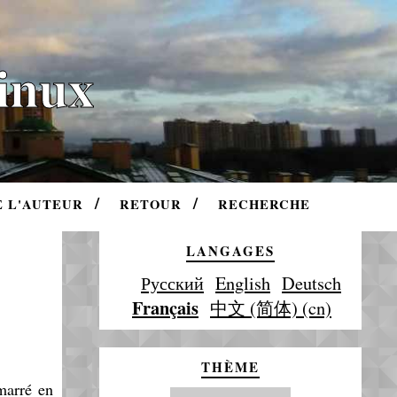
Linux
E L'AUTEUR
RETOUR
RECHERCHE
LANGAGES
Русский
English
Deutsch
Français
中文 (简体) (cn)
THÈME
émarré en