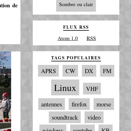
Sombre ou clair
ution de
FLUX RSS
Atom 1.0
RSS
TAGS POPULAIRES
APRS
CW
DX
FM
Linux
VHF
antennes
firefox
morse
soundtrack
video
windows
youtube
КВ