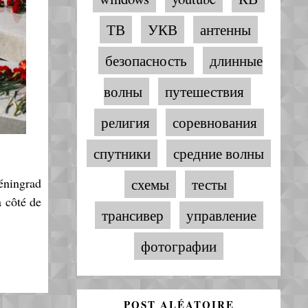
ТВ
УКВ
антенны
безопасность
длинные
волны
путешествия
религия
соревнования
спутники
средние волны
éningrad
схемы
тесты
à côté de
трансивер
управление
фотографии
POST ALÉATOIRE