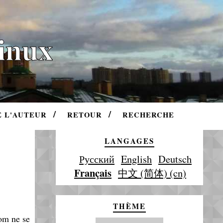
Linux
E L'AUTEUR
RETOUR
RECHERCHE
LANGAGES
Русский
English
Deutsch
Français
中文 (简体) (cn)
THÈME
om ne se