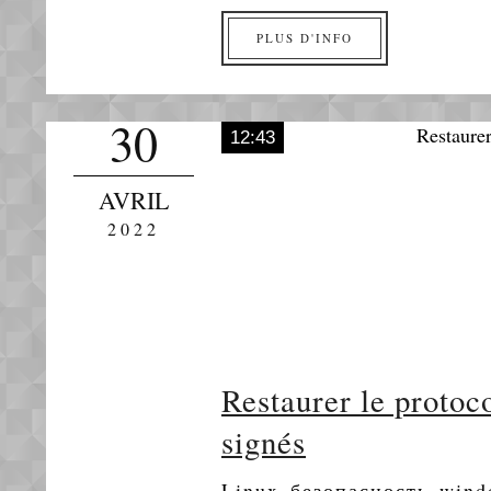
PLUS D'INFO
30
12:43
AVRIL
2022
Restaurer le protoc
signés
Linux
безопасность
wind