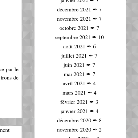
janvier 2022
✒
7
décembre 2021
✒
7
novembre 2021
✒
7
octobre 2021
✒
7
septembre 2021
✒
10
août 2021
✒
6
juillet 2021
✒
7
juin 2021
✒
7
ue par le
mai 2021
✒
7
virons de
avril 2021
✒
4
mars 2021
✒
4
février 2021
✒
3
janvier 2021
✒
4
décembre 2020
✒
8
novembre 2020
✒
2