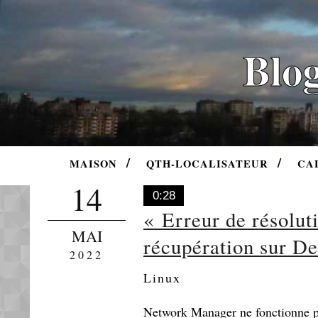
Blog
MAISON
QTH-LOCALISATEUR
CA
14
0:28
« Erreur de résolu
MAI
récupération sur D
2022
Linux
Network Manager ne fonctionne pa