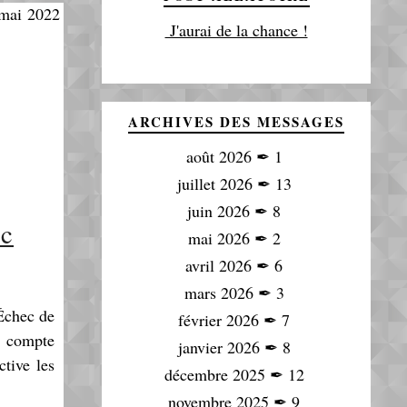
J'aurai de la chance !
ARCHIVES DES MESSAGES
août 2026
✒
1
juillet 2026
✒
13
juin 2026
✒
8
ec
mai 2026
✒
2
avril 2026
✒
6
mars 2026
✒
3
Échec de
février 2026
✒
7
le compte
janvier 2026
✒
8
ctive les
décembre 2025
✒
12
novembre 2025
✒
9