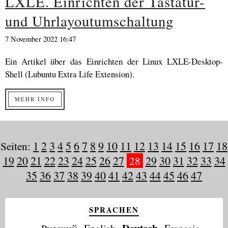
LXLE. Einrichten der Tastatur-
und Uhrlayoutumschaltung
7 November 2022 16:47
Ein Artikel über das Einrichten der Linux LXLE-Desktop-
Shell (Lubuntu Extra Life Extension).
MEHR INFO
Seiten:
1
2
3
4
5
6
7
8
9
10
11
12
13
14
15
16
17
18
19
20
21
22
23
24
25
26
27
28
29
30
31
32
33
34
35
36
37
38
39
40
41
42
43
44
45
46
47
SPRACHEN