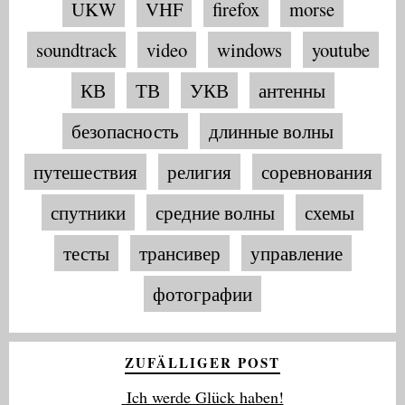
UKW
VHF
firefox
morse
soundtrack
video
windows
youtube
КВ
ТВ
УКВ
антенны
безопасность
длинные волны
путешествия
религия
соревнования
спутники
средние волны
схемы
тесты
трансивер
управление
фотографии
ZUFÄLLIGER POST
Ich werde Glück haben!