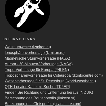
EXTERNE LINKS
Weltraumwetter (Izmiran.ru)
Ionosphärenvorhersage (Izmiran.ru)
Magnetische Sturmvorhersage (NASA)
Aurora - 30-Minuten-Vorhersage (NASA)
Tropo-Vorhersage für Europa (F4LEN)
Troposphärenvorhersage für Osteuropa (dxinfocentre.com)
Wettervorhersage für St. Petersburg (world-weather.ru)
QTH-Locator-Karte mit Suche (TK5EP)
Finden Sie Richtung und Entfernung heraus (NØUK)
Berechnung des Routenprofils (linktest.ru)
Berechnung des Gleisprofils (scadacore.com)