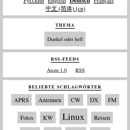
Deutsch
Русский
English
Français
中文 (简体) (cn)
THEMA
Dunkel oder hell
RSS-FEEDS
Atom 1.0
RSS
BELIEBTE SCHLAGWÖRTER
APRS
Antennen
CW
DX
FM
Linux
Fotos
KW
Reisen