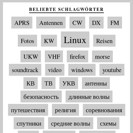
BELIEBTE SCHLAGWÖRTER
APRS
Antennen
CW
DX
FM
Linux
Fotos
KW
Reisen
UKW
VHF
firefox
morse
soundtrack
video
windows
youtube
КВ
ТВ
УКВ
антенны
безопасность
длинные волны
путешествия
религия
соревнования
спутники
средние волны
схемы