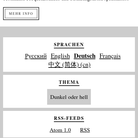
MEHR INFO
SPRACHEN
Deutsch
Русский
English
Français
中文 (简体) (cn)
THEMA
Dunkel oder hell
RSS-FEEDS
Atom 1.0
RSS