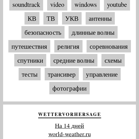
soundtrack
video
windows
youtube
КВ
ТВ
УКВ
антенны
безопасность
длинные волны
путешествия
религия
соревнования
спутники
средние волны
схемы
тесты
трансивер
управление
фотографии
WETTERVORHERSAGE
На 14 дней
world-weather.ru