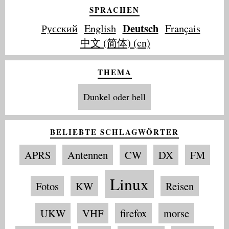
SPRACHEN
Deutsch
Русский
English
Français
中文 (简体) (cn)
THEMA
Dunkel oder hell
BELIEBTE SCHLAGWÖRTER
APRS
Antennen
CW
DX
FM
Linux
Fotos
KW
Reisen
UKW
VHF
firefox
morse