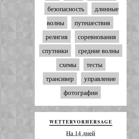
безопасность
длинные
волны
путешествия
религия
соревнования
спутники
средние волны
схемы
тесты
трансивер
управление
фотографии
WETTERVORHERSAGE
На 14 дней