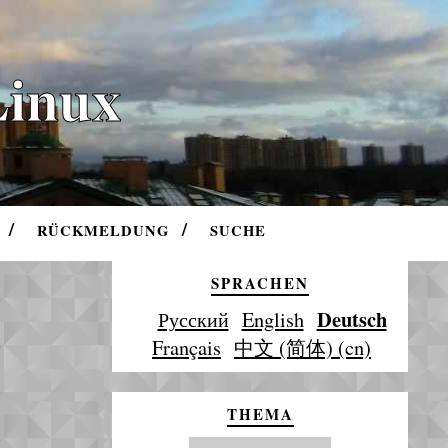
Linux
RÜCKMELDUNG
SUCHE
SPRACHEN
Deutsch
Русский
English
Français
中文 (简体) (cn)
THEMA