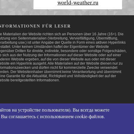
world-weather.ru
NFORMATIONEN FÜR LESER
e Materialien der Website richten sich an Personen über 16 Jahre (16+). Die
tzung von Seitenmaterialien (Verbreitung, Vervielfältigung, Übermittlung,
rarbeitung usw.) ist unter Angabe der Quelle in Form eines aktiven Hyperlinks
stattet. Unter keinen Umständen haftet der Eigentümer der Website
genüber Dritten für direkte, indirekte, besondere oder sonstige Folgeschäden,
e sich aus der Nutzung der Informationen auf dieser Website oder auf einer
deren Website ergeben, auf die von dieser Website aus oder mit dieser
bsite ein Hyperlink ausgeht. Alle Materialien auf der Website dienen nur zu
formationszwecken und dürfen nicht für kommerzielle Zwecke verwendet
rden. Der Websiteinhaber übernimmt keine Verantwortung und übernimmt
ine Garantie für die Aktualität, Richtigkeit und Vollständigkeit der auf der
bsite bereitgestellten Informationen.
кое соглашение и контакты
йтов на устройстве пользователя). Вы всегда можете
иденциальности (политика в отношении обработки персональных данных)
 Вы соглашаетесь с использованием cookie-файлов.
льзования файлов cookies
бор персональных данных
распространение персональных данных