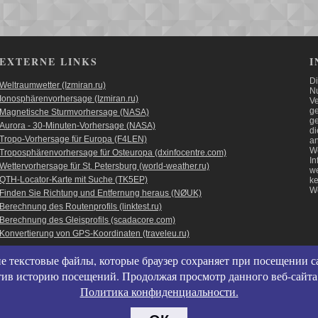
EXTERNE LINKS
I
Di
Weltraumwetter (Izmiran.ru)
Nu
Ionosphärenvorhersage (Izmiran.ru)
Ve
ge
Magnetische Sturmvorhersage (NASA)
ge
Aurora - 30-Minuten-Vorhersage (NASA)
di
Tropo-Vorhersage für Europa (F4LEN)
an
We
Troposphärenvorhersage für Osteuropa (dxinfocentre.com)
In
Wettervorhersage für St. Petersburg (world-weather.ru)
we
QTH-Locator-Karte mit Suche (TK5EP)
ke
We
Finden Sie Richtung und Entfernung heraus (NØUK)
Berechnung des Routenprofils (linktest.ru)
Berechnung des Gleisprofils (scadacore.com)
Konvertierung von GPS-Koordinaten (traveleu.ru)
Пользовательс
е текстовые файлы, которые браузер сохраняет при посещении са
Политика конф
стив историю посещений. Продолжая просмотр данного веб-сайта
Политика испо
Политика конфиденциальности.
Согласие на с
Согласие на 