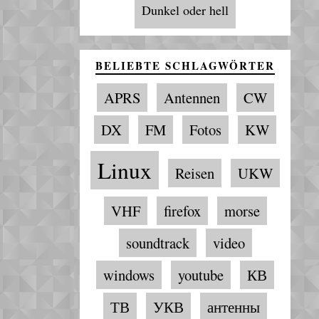
Dunkel oder hell
BELIEBTE SCHLAGWÖRTER
APRS
Antennen
CW
DX
FM
Fotos
KW
Linux
Reisen
UKW
VHF
firefox
morse
soundtrack
video
windows
youtube
КВ
ТВ
УКВ
антенны