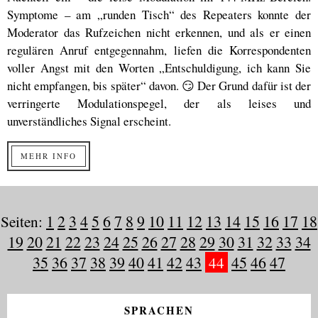
Symptome – am „runden Tisch“ des Repeaters konnte der
Moderator das Rufzeichen nicht erkennen, und als er einen
regulären Anruf entgegennahm, liefen die Korrespondenten
voller Angst mit den Worten „Entschuldigung, ich kann Sie
nicht empfangen, bis später“ davon. 😏 Der Grund dafür ist der
verringerte Modulationspegel, der als leises und
unverständliches Signal erscheint.
MEHR INFO
Seiten:
1
2
3
4
5
6
7
8
9
10
11
12
13
14
15
16
17
18
19
20
21
22
23
24
25
26
27
28
29
30
31
32
33
34
35
36
37
38
39
40
41
42
43
44
45
46
47
SPRACHEN