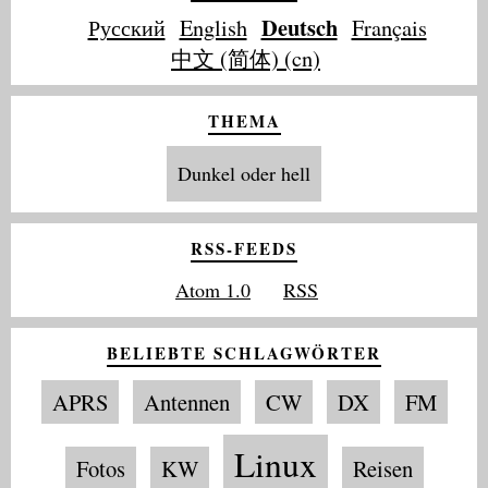
Deutsch
Русский
English
Français
中文 (简体) (cn)
THEMA
Dunkel oder hell
RSS-FEEDS
Atom 1.0
RSS
BELIEBTE SCHLAGWÖRTER
APRS
Antennen
CW
DX
FM
Linux
Fotos
KW
Reisen