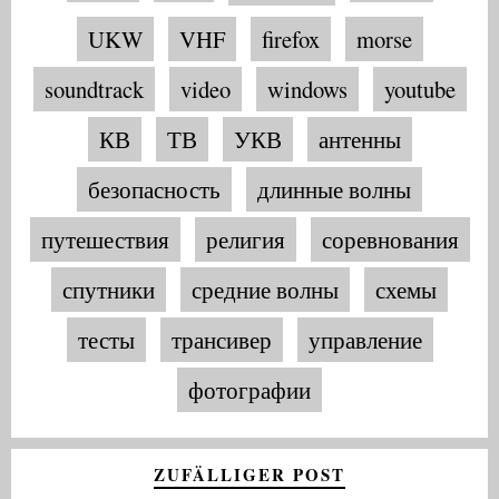
UKW
VHF
firefox
morse
soundtrack
video
windows
youtube
КВ
ТВ
УКВ
антенны
безопасность
длинные волны
путешествия
религия
соревнования
спутники
средние волны
схемы
тесты
трансивер
управление
фотографии
ZUFÄLLIGER POST