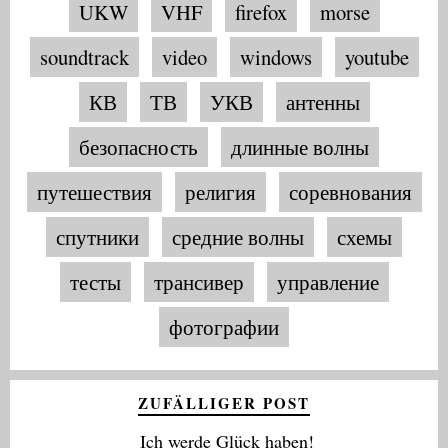
UKW
VHF
firefox
morse
soundtrack
video
windows
youtube
КВ
ТВ
УКВ
антенны
безопасность
длинные волны
путешествия
религия
соревнования
спутники
средние волны
схемы
тесты
трансивер
управление
фотографии
ZUFÄLLIGER POST
Ich werde Glück haben!