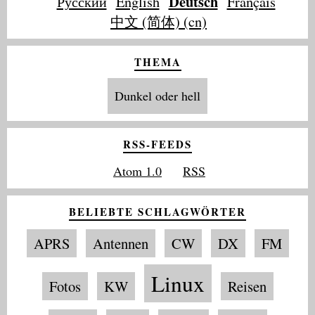
Deutsch
Русский
English
Français
中文 (简体) (cn)
THEMA
Dunkel oder hell
RSS-FEEDS
Atom 1.0
RSS
BELIEBTE SCHLAGWÖRTER
APRS
Antennen
CW
DX
FM
Linux
Fotos
KW
Reisen