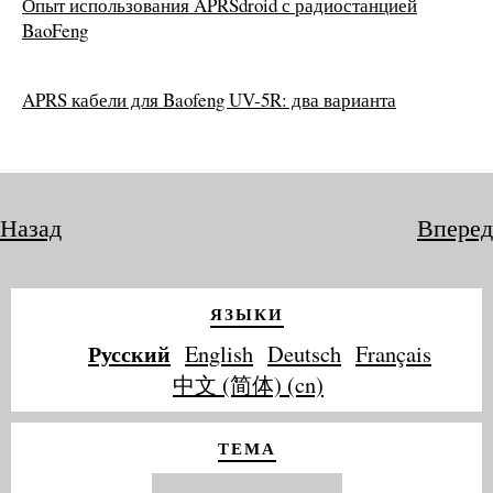
Опыт использования APRSdroid с радиостанцией
BaoFeng
APRS кабели для Baofeng UV-5R: два варианта
Назад
Вперед
ЯЗЫКИ
Русский
English
Deutsch
Français
中文 (简体) (cn)
ТЕМА