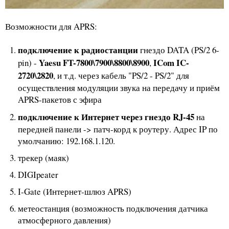
Возможности для APRS:
подключение к радиостанции
гнездо DATA (PS/2 6-
Yaesu FT-7800\7900\8800\8900
ICom IC-
pin) -
,
2720\2820
, и т.д. через кабель "PS/2 - PS/2" для
осуществления модуляции звука на передачу и приём
APRS-пакетов с эфира
подключение к Интернет через гнездо RJ-45
на
передней панели -> патч-корд к роутеру. Адрес IP по
умолчанию: 192.168.1.120.
трекер (маяк)
DIGIpeater
I-Gate (Интернет-шлюз APRS)
метеостанция (возможность подключения датчика
атмосферного давления)