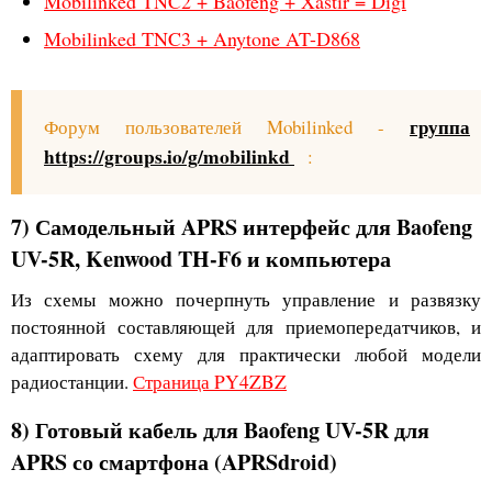
Mobilinked TNC2 + Baofeng + Xastir = Digi
Mobilinked TNC3 + Anytone AT-D868
группа
Форум пользователей Mobilinked -
https://groups.io/g/mobilinkd
:
7) Самодельный APRS интерфейс для Baofeng
UV-5R, Kenwood TH-F6 и компьютера
Из схемы можно почерпнуть управление и развязку
постоянной составляющей для приемопередатчиков, и
адаптировать схему для практически любой модели
радиостанции.
Страница PY4ZBZ
8) Готовый кабель для Baofeng UV-5R для
APRS со смартфона (APRSdroid)