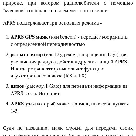
природе, при котором радиолюбители с помощью
"маячков" сообщают о своём местоположении.
APRS поддерживает три основных режима -
APRS GPS маяк
(или beacon) - передаёт координаты
с определенной периодичностью
ретранслятор
(или Digipeater, сокращенно Digi) для
увеличения радиуса действия других станций APRS.
Иногда ретранслятор выполняет функцию
двухстороннего шлюза (RX + TX).
шлюз
(gateway, I-Gate) для передачи информации из
APRS в сеть Интернет.
APRS-узел
который может совмещать в себе пункты
1-3.
Судя по названию, маяк служит для передачи своих
географических координат (если объект находится на