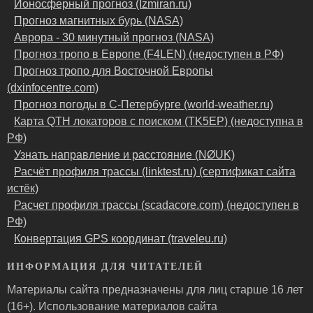
Ионосферный прогноз (Izmiran.ru)
Прогноз магнитных бурь (NASA)
Аврора - 30 минутный прогноз (NASA)
Прогноз тропо в Европе (F4LEN) (недоступен в РФ)
Прогноз тропо для Восточной Европы
(dxinfocentre.com)
Прогноз погоды в С-Петербурге (world-weather.ru)
Карта QTH локаторов с поиском (TK5EP) (недоступна в
РФ)
Узнать направление и расстояние (NØUK)
Расчёт профиля трассы (linktest.ru) (сертификат сайта
истёк)
Расчет профиля трассы (scadacore.com) (недоступен в
РФ)
Конвертация GPS координат (traveleu.ru)
ИНФОРМАЦИЯ ДЛЯ ЧИТАТЕЛЕЙ
Материалы сайта предназначены для лиц старше 16 лет
(16+). Использование материалов сайта