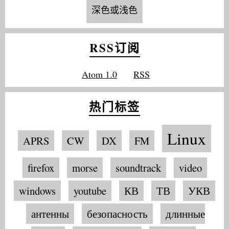
深色或浅色
RSS订阅
Atom 1.0
RSS
热门标签
Linux
APRS
CW
DX
FM
firefox
morse
soundtrack
video
windows
youtube
КВ
ТВ
УКВ
антенны
безопасность
длинные