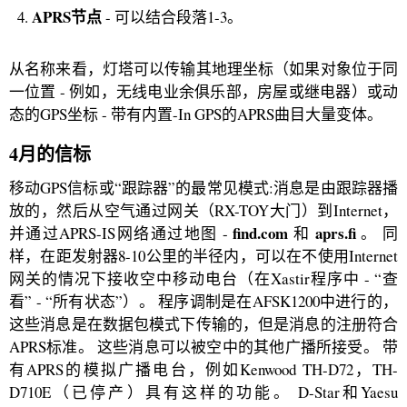
APRS节点
- 可以结合段落1-3。
从名称来看，灯塔可以传输其地理坐标（如果对象位于同
一位置 - 例如，无线电业余俱乐部，房屋或继电器）或动
态的GPS坐标 - 带有内置-In GPS的APRS曲目大量变体。
4月的信标
移动GPS信标或“跟踪器”的最常见模式:消息是由跟踪器播
放的，然后从空气通过网关（RX-TOY大门）到Internet，
find.com
aprs.fi
并通过APRS-IS网络通过地图 -
和
。 同
样，在距发射器8-10公里的半径内，可以在不使用Internet
网关的情况下接收空中移动电台（在Xastir程序中 - “查
看” - “所有状态”）。 程序调制是在AFSK1200中进行的，
这些消息是在数据包模式下传输的，但是消息的注册符合
APRS标准。 这些消息可以被空中的其他广播所接受。 带
有APRS的模拟广播电台，例如Kenwood TH-D72，TH-
D710E（已停产）具有这样的功能。 D-Star和Yaesu