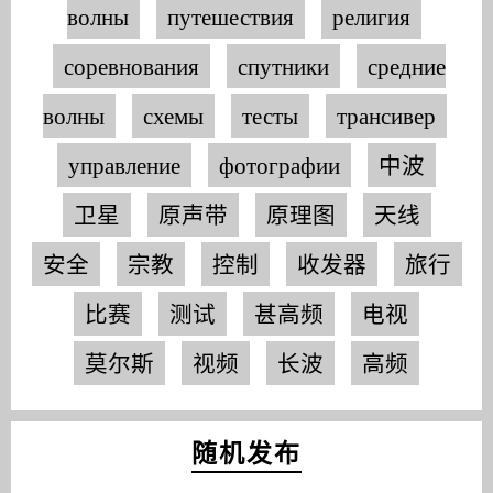
волны
путешествия
религия
соревнования
спутники
средние
волны
схемы
тесты
трансивер
управление
фотографии
中波
卫星
原声带
原理图
天线
安全
宗教
控制
收发器
旅行
比赛
测试
甚高频
电视
莫尔斯
视频
长波
高频
随机发布