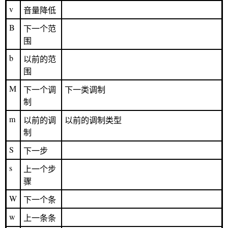
v
音量降低
B
下一个范
围
b
以前的范
围
M
下一个调
下一类调制
制
m
以前的调
以前的调制类型
制
S
下一步
s
上一个步
骤
W
下一个条
w
上一条条