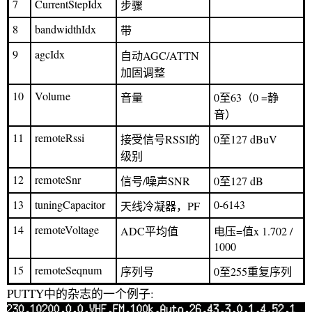
7
CurrentStepIdx
步骤
8
bandwidthIdx
带
9
agcIdx
自动AGC/ATTN
加固调整
10
Volume
音量
0至63（0 =静
音）
11
remoteRssi
接受信号RSSI的
0至127 dBuV
级别
12
remoteSnr
信号/噪声SNR
0至127 dB
13
tuningCapacitor
0-6143
天线冷凝器，PF
14
remoteVoltage
ADC平均值
电压=值x 1.702 /
1000
15
remoteSeqnum
序列号
0至255重复序列
PUTTY中的杂志的一个例子: