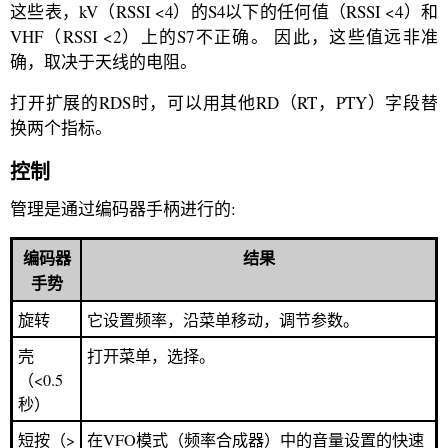
这些表，kV（RSSI <4）的S4以下的任何值（RSSI <4）和
VHF（RSSI <2）上的S7不正确。 因此，这些值远非准
确，取决于天线的电阻。
打开扩展的RDS时，可以用其他RD（RT，PTY）字段替
换两个指标。
控制
管理是通过编码器手柄进行的:
编码器
结果
手势
旋转
它设置频率，沿菜单移动，调节参数。
壳
打开菜单，选择。
（<0.5
秒）
短按（>
在VFO模式（频率合成器）中的音量设置的快速