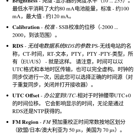
Brightness
亮度
-
-显示器的亮度水平（10 ... 255）。
最低水平消耗了大约80 mA电池能量，标准 - 约100
mA，最大值 - 约120 mA。
Calibration
校准
-
- SSB校准的位移（-2000 ...
2000，到该范围）。
RDS
无线电数据系统RDS的参数
-
:PS-无线电站的名
称，CT-时间，RT-文本，PTY，PTY -PTY-类型，所
有（EU/US） - 就是这样。 请注意，时间可以以
UTC格式和本地时区传输，也可以完全虚构。时钟的
同步仅进行一次，因此您可以选择正确的时间源（对
于重复同步，关闭并打开接收器）。
UTC Offset
办公室到UTC
-
-相对于时钟腰带UTC+0
的时间位移。 它会影响显示的时间，无论是通过
RDS还是NTP获得的。
FM Region
FM
-
预加重校正时间常数按地区划分
（欧盟/日本/澳大利亚为 50 µs，美国为 70 µs）。