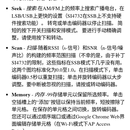
Seek
搜索
-
-在AM/FM上的频率上搜索广播电台，在
LSB/USB上更快的设置（SI4732在SSB上不支持硬
件搜索功能）。 转弯或单击编码器以停止扫描。 简
短的按下开关扫描和安排模式。 要进行手动精确调
整，请使用按下和转动。
Scan
扫描
-
-随着RSSI（s-信号）和SNR（n-信号/噪
声比）的构建的频率范围扫描（不幸的是，由于补丁
SI4732的限制，这些指标在SSB模式下几乎没有用。
这两个图均标准化为0.0至1.0。在扫描模式下，单击
编码器0.5秒以重复扫描；单击并旋转编码器以大步
调整。要中断被忽视的扫描，请按或转动编码器。
Memory
内存
-
-99存储单元以保留所选频率。 单击
空插槽上的“添加”按钮以保持当前频率，短按擦除了
单元格。 在保存的单元格之间切换，旋转编码器。
您还可以通过顺序端口或通过Google Chrome Web界
面编辑存储单元格（在Wi-Fi模式下AP Access