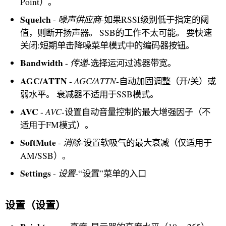
Point）。
Squelch
噪声供应商
-
-如果RSSI级别低于指定的阈
值，则断开扬声器。 SSB的工作不太可能。 要快速
关闭:短期单击降噪菜单模式中的编码器按钮。
Bandwidth
传递
-
-选择运河过滤器带宽。
AGC/ATTN
AGC/ATTN
-
-自动加固调整（开/关）或
弱水平。 衰减器不适用于SSB模式。
AVC
AVC
-
-设置自动音量控制的最大增强因子（不
适用于FM模式）。
SoftMute
消除
-
-设置软吸气的最大衰减（仅适用于
AM/SSB）。
Settings
设置
-
-“设置”菜单的入口
设置（设置）