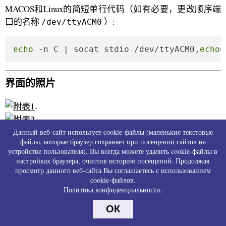
MACOS和Linux的简短单行代码（如有必要，更改顺序端
口的名称
）:
/dev/ttyACM0
echo
 -n C | socat stdio /dev/ttyACM0,
echo
=
界面的照片
Данный веб-сайт использует cookie-файлы (маленькие текстовые
файлы, которые браузер сохраняет при посещении сайтов на
устройстве пользователя). Вы всегда можете удалить cookie-файлы в
настройках браузера, очистив историю посещений. Продолжая
просмотр данного веб-сайта Вы соглашаетесь с использованием
cookie-файлов.
来源:
https://esp32-si4732.github.io/ats-mini/manual.html
Политика конфиденциальности.
ОК