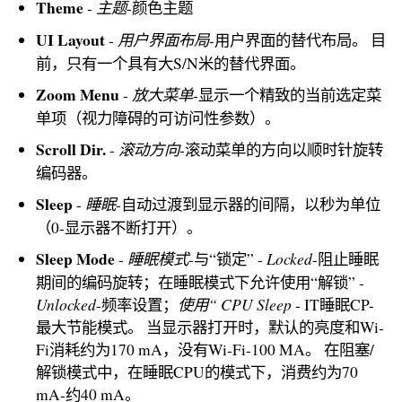
Theme
主题
-
-颜色主题
UI Layout
用户界面布局
-
-用户界面的替代布局。 目
前，只有一个具有大S/N米的替代界面。
Zoom Menu
放大菜单
-
-显示一个精致的当前选定菜
单项（视力障碍的可访问性参数）。
Scroll Dir.
滚动方向
-
-滚动菜单的方向以顺时针旋转
编码器。
Sleep
睡眠
-
-自动过渡到显示器的间隔，以秒为单位
（0-显示器不断打开）。
Sleep Mode
睡眠模式
Locked
-
-与“锁定” -
-阻止睡眠
期间的编码旋转；在睡眠模式下允许使用“解锁” -
Unlocked
使用“ CPU Sleep
-频率设置；
- IT睡眠CP-
最大节能模式。 当显示器打开时，默认的亮度和Wi-
Fi消耗约为170 mA，没有Wi-Fi-100 MA。 在阻塞/
解锁模式中，在睡眠CPU的模式下，消费约为70
mA-约40 mA。