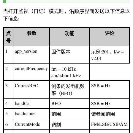
当打开监视（日记）模式时，沿顺序界面发送以下信息以
下信息:
点
参数
功能
评论
号
1
app_version
固件版本
示例:201，f/w =
v2.01
2
currentFrequency
fm = 10 kHz，
am/ssb = 1 kHz
3
CurressBFO
SSB = Hz
侧条的发电机频
率（BFO）
4
bandCal
BFO
SSB = Hz
5
bandname
范围
请参阅范围
6
CurrentMode
FM/LSB/USB/AM
调制