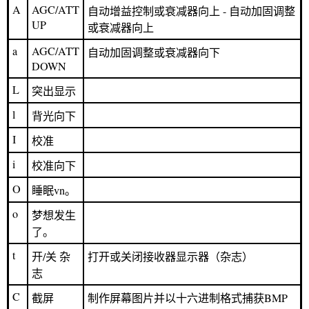
A
AGC/ATT
自动增益控制或衰减器向上 - 自动加固调整
UP
或衰减器向上
a
AGC/ATT
自动加固调整或衰减器向下
DOWN
L
突出显示
l
背光向下
I
校准
i
校准向下
O
睡眠vn。
o
梦想发生
了。
t
开/关 杂
打开或关闭接收器显示器（杂志）
志
C
截屏
制作屏幕图片并以十六进制格式捕获BMP