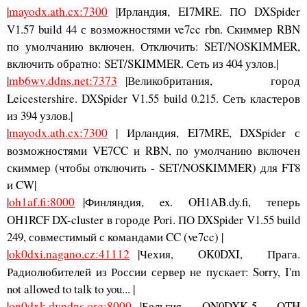
|
mayodx.ath.cx:7300
|Ирландия, EI7MRE. ПО DXSpider
V1.57 build 44 с возможностями ve7cc rbn. Скиммер RBN
по умолчанию включен. Отключить: SET/NOSKIMMER,
включить обратно: SET/SKIMMER. Сеть из 404 узлов.|
|
mb6wv.ddns.net:7373
|Великобритания, город
Leicestershire. DXSpider V1.55 build 0.215. Сеть кластеров
из 394 узлов.|
|
mayodx.ath.cx:7300
| Ирландия, EI7MRE, DXSpider с
возможностями VE7CC и RBN, по умолчанию включен
скиммер (чтобы отключить - SET/NOSKIMMER) для FT8
и CW|
|
oh1af.fi:8000
|Финляндия, ex. OH1AB.dy.fi, теперь
OH1RCF DX-cluster в городе Pori. ПО DXSpider V1.55 build
249, совместимый с командами CC (ve7cc) |
|
ok0dxi.nagano.cz:41112
|Чехия, OK0DXI, Прага.
Радиолюбителей из России сервер не пускает: Sorry, I'm
not allowed to talk to you... |
|
on0dxk.dyndns.org:8000
|Бельгия, ON0DXK-5, QTH