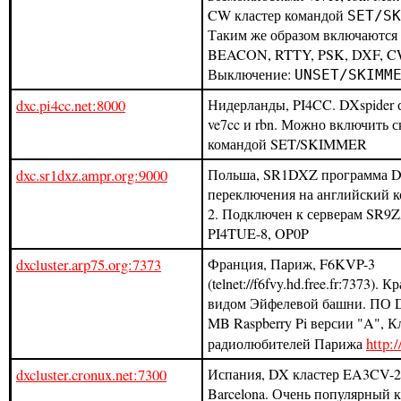
CW кластер командой
SET/SK
Таким же образом включаются
BEACON, RTTY, PSK, DXF, CW
Выключение:
UNSET/SKIMM
dxc.pi4cc.net:8000
Нидерланды, PI4CC. DXspider 
ve7cc и rbn. Можно включить 
командой SET/SKIMMER
dxc.sr1dxz.ampr.org:9000
Польша, SR1DXZ программа D
переключения на английский ко
2. Подключен к серверам SR9
PI4TUE-8, OP0P
dxcluster.arp75.org:7373
Франция, Париж, F6KVP-3
(telnet://f6fvy.hd.free.fr:7373). 
видом Эйфелевой башни. ПО D
MB Raspberry Pi версии "A", К
http:/
радиолюбителей Парижа
dxcluster.cronux.net:7300
Испания, DX кластер EA3CV-2
Barcelona. Очень популярный к