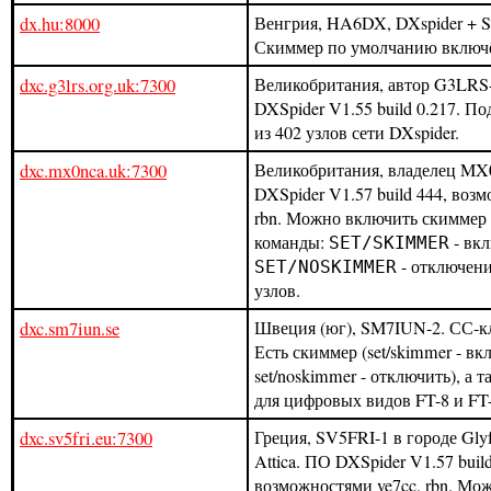
dx.hu:8000
Венгрия, HA6DX, DXspider + S
Скиммер по умолчанию включ
dxc.g3lrs.org.uk:7300
Великобритания, автор G3LRS
DXSpider V1.55 build 0.217. П
из 402 узлов сети DXspider.
dxc.mx0nca.uk:7300
Великобритания, владелец M
DXSpider V1.57 build 444, воз
rbn. Можно включить скиммер
команды:
- вк
SET/SKIMMER
- отключени
SET/NOSKIMMER
узлов.
dxc.sm7iun.se
Швеция (юг), SM7IUN-2. СС-к
Есть скиммер (set/skimmer - вк
set/noskimmer - отключить), а
для цифровых видов FT-8 и FT
dxc.sv5fri.eu:7300
Греция, SV5FRI-1 в городе Glyf
Attica. ПО DXSpider V1.57 build
возможностями ve7cc, rbn. Мо