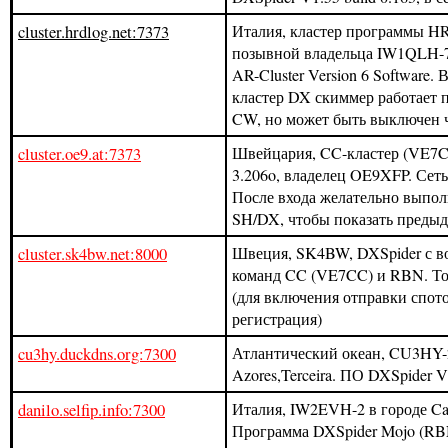
cluster.hrdlog.net:7373
Италия, кластер программы H
позывной владельца IW1QLH-7.
AR-Cluster Version 6 Software.
кластер DX скиммер работает 
CW, но может быть выключен ч
cluster.oe9.at:7373
Швейцария, CC-кластер (VE7C
3.206o, владелец OE9XFP. Сеть 
После входа желательно выпол
SH/DX, чтобы показать преды
cluster.sk4bw.net:8000
Швеция, SK4BW, DXSpider с в
команд CC (VE7CC) и RBN. То
(для включения отправки спот
регистрация)
cu3hy.duckdns.org:7300
Атлантический океан, CU3HY-2
Azores,Terceira. ПО DXSpider V1
danilo.selfip.info:7300
Италия, IW2EVH-2 в городе Ca
Программа DXSpider Mojo (RBN