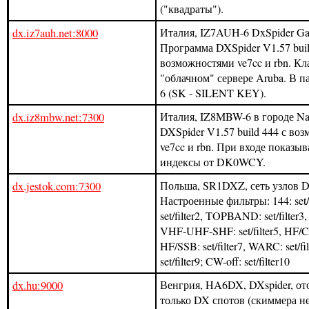
("квадраты").
dx.iz7auh.net:8000
Италия, IZ7AUH-6 DxSpider Gat
Программа DXSpider V1.57 buil
возможностями ve7cc и rbn. Кл
"облачном" сервере Aruba. В п
6 (SK - SILENT KEY).
dx.iz8mbw.net:7300
Италия, IZ8MBW-6 в городе Na
DXSpider V1.57 build 444 с во
ve7cc и rbn. При входе показы
индексы от DK0WCY.
dx.jestok.com:7300
Польша, SR1DXZ, сеть узлов D
Настроенные фильтры: 144: set/f
set/filter2, TOPBAND: set/filter3, 
VHF-UHF-SHF: set/filter5, HF/CW:
HF/SSB: set/filter7, WARC: set/fil
set/filter9; CW-off: set/filter10
dx.hu:9000
Венгрия, HA6DX, DXspider, о
только DX спотов (скиммера не