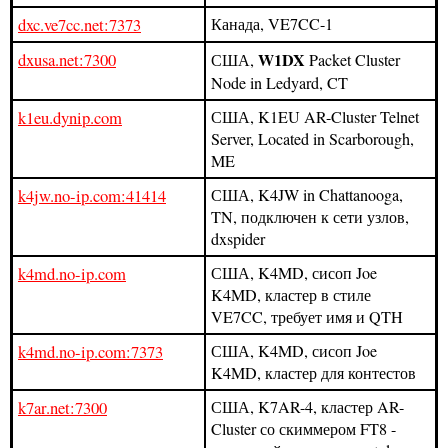
dxc.ve7cc.net:7373
Канада, VE7CC-1
dxusa.net:7300
W1DX
США,
Packet Cluster
Node in Ledyard, CT
k1eu.dynip.com
США, K1EU AR-Cluster Telnet
Server, Located in Scarborough,
ME
k4jw.no-ip.com:41414
США, K4JW in Chattanooga,
TN, подключен к сети узлов,
dxspider
k4md.no-ip.com
США, K4MD, сисоп Joe
K4MD, кластер в стиле
VE7CC, требует имя и QTH
k4md.no-ip.com:7373
США, K4MD, сисоп Joe
K4MD, кластер для контестов
k7ar.net:7300
США, K7AR-4, кластер AR-
Cluster со скиммером FT8 -