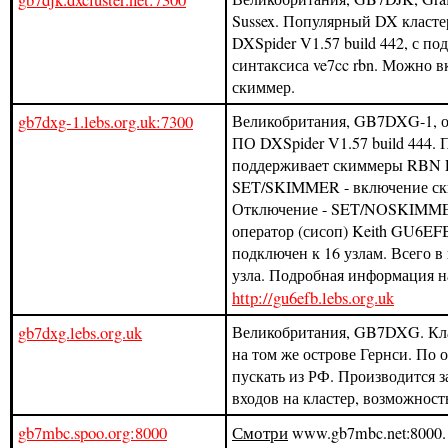
Sussex. Популярный DX класте
DXSpider V1.57 build 442, с п
синтаксиса ve7cc rbn. Можно в
скиммер.
gb7dxg-1.lebs.org.uk:7300
Великобритания, GB7DXG-1, о
ПО DXSpider V1.57 build 444. 
поддерживает скиммеры RBN 
SET/SKIMMER - включение ск
Отключение - SET/NOSKIMME
оператор (сисоп) Keith GU6EF
подключен к 16 узлам. Всего в 
узла. Подробная информация на
http://gu6efb.lebs.org.uk
gb7dxg.lebs.org.uk
Великобритания, GB7DXG. Кла
на том же острове Гернси. По 
пускать из РФ. Производится з
входов на кластер, возможност
gb7mbc.spoo.org:8000
Смотри
www.gb7mbc.net:8000.