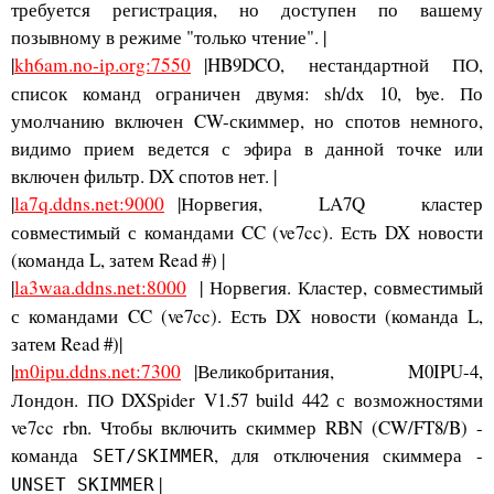
требуется регистрация, но доступен по вашему
позывному в режиме "только чтение". |
|
kh6am.no-ip.org:7550
|HB9DCO, нестандартной ПО,
список команд ограничен двумя: sh/dx 10, bye. По
умолчанию включен CW-скиммер, но спотов немного,
видимо прием ведется с эфира в данной точке или
включен фильтр. DX спотов нет. |
|
la7q.ddns.net:9000
|Норвегия, LA7Q кластер
совместимый с командами CC (ve7cc). Есть DX новости
(команда L, затем Read #) |
|
la3waa.ddns.net:8000
| Норвегия. Кластер, совместимый
с командами CC (ve7cc). Есть DX новости (команда L,
затем Read #)|
|
m0ipu.ddns.net:7300
|Великобритания, M0IPU-4,
Лондон. ПО DXSpider V1.57 build 442 с возможностями
ve7cc rbn. Чтобы включить скиммер RBN (CW/FT8/B) -
команда
, для отключения скиммера -
SET/SKIMMER
|
UNSET SKIMMER