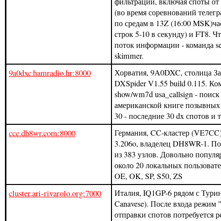
фильтрации, включая споты о
(во время соревнований телег
по средам в 13Z (16:00 MSK)ча
строк 5-10 в секунду) и FT8. Ч
поток информации - команда set 
skimmer.
9a0dxc.hamradio.hr:8000
Хорватия, 9A0DXC, столица З
DXSpider V1.55 build 0.115. Ко
show/wm7d usa_callsign - поиск
американской книге позывных (c
30 - последние 30 dx спотов и т
ccc.dh8wr.com:8000
Германия, CC-кластер (VE7CC
3.206o, владелец DH8WR-1. По
из 383 узлов. Довольно популя
около 20 локальных пользовате
OE, OK, SP, S50, ZS
cluster.ari-rivarolo.org:7000
Италия, IQ1GP-6 рядом с Турин
Canavese). После входа режим 
отправки спотов потребуется р