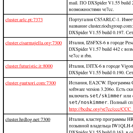
mail. ПО DXSpider V1.55 build 
возможностями ve7cc.
cluster.arlc.pt:7373
Португалия CS5ARLC-1. Имеет
название cluster.riodxgroup.co
DXSpider V1.55 build 0.197. Сет
cluster.cisarmajella.org:7300
Италия, IZ6FXS-6 в городе Pes
DXSpider V1.57 build 442 с во
ve7cc и rbn.
cluster.futuristic.it:8000
Италия,
I3ITX-6 в городе Vigo
DXSpider V1.55 build 0.190. Се
cluster.gautxori.com:7300
Испания, EA2CW. Программа C
software version 3.206o. Есть 
включить
или 
set/skimmer
. Полный сп
set/noskimmer
http://bcdxc.org/ve7cc/ccc/C
cluster.hrdlog.net:7300
Италия, кластер программы H
позывной владельца IW1QLH-
DXSpider V1.55 build 0.163, в с