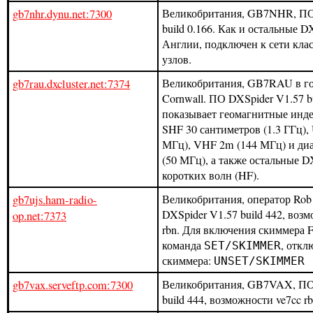
gb7nhr.dynu.net:7300
Великобритания, GB7NHR, ПО
build 0.166. Как и остальные D
Англии, подключен к сети клас
узлов.
gb7rau.dxcluster.net:7374
Великобритания, GB7RAU в гор
Cornwall. ПО DXSpider V1.57 bu
показывает геомагнитные инд
SHF 30 сантиметров (1.3 ГГц),
МГц), VHF 2m (144 МГц) и диа
(50 МГц), а также остальные 
коротких волн (HF).
gb7ujs.ham-radio-
Великобритания, оператор Ro
DXSpider V1.57 build 442, воз
op.net:7373
rbn. Для включения скиммера
команда
, откл
SET/SKIMMER
скиммера:
UNSET/SKIMMER
gb7vax.serveftp.com:7300
Великобритания, GB7VAX, ПО
build 444, возможности ve7cc r