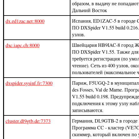
образом, в выдачу не попадают
Дальний Восток
dx.ed1zac.net:8000
Испания, ED1ZAC-5 в городе Ca
ПО DXSpider V1.55 build 0.216
узлов.
dxc.iapc.ch:8000
Швейцария HB9IAC-8 город Же
ПО DXSpider V1.55. Также для
требуется регистрация (по умо
чтение). Сеть из 400 узлов, око
пользователей (максимальное ч
dxspider.sysinf.fr:7300
Париж, F5UGQ-2 в муниципали
des Fosses, Val de Marne. Прог
V1.55 build 0.198. Предупрежде
подключения к этому узлу наб
записываются.
cluster.dl9gtb.de:7373
Германия, DL9GTB-2 в городе 
Программа CC - кластер (VE7C
скиммер, который включен по