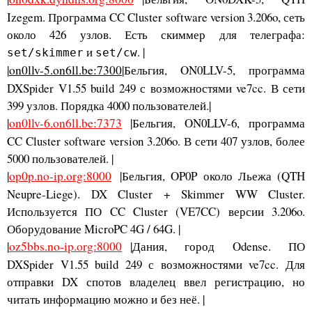
Izegem. Программа CC Cluster software version 3.206o, сеть
около 426 узлов. Есть скиммер для телеграфа:
и
. |
set/skimmer
set/cw
|
on0llv-5.on6ll.be:7300
|Бельгия, ON0LLV-5, программа
DXSpider V1.55 build 249 с возможностями ve7cc. В сети
399 узлов. Порядка 4000 пользователей.|
|
on0llv-6.on6ll.be:7373
|Бельгия, ON0LLV-6, программа
CC Cluster software version 3.206o. В сети 407 узлов, более
5000 пользователей. |
|
op0p.no-ip.org:8000
|Бельгия, OP0P около Льежа (QTH
Neupre-Liege). DX Cluster + Skimmer WW Cluster.
Используется ПО CC Cluster (VE7CC) версии 3.206o.
Оборудование MicroPC 4G / 64G. |
|
oz5bbs.no-ip.org:8000
|Дания, город Odense. ПО
DXSpider V1.55 build 249 с возможностями ve7cc. Для
отправки DX спотов владелец ввел регистрацию, но
читать информацию можно и без неё. |