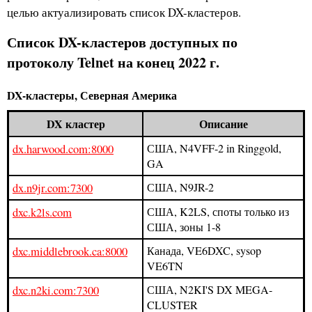
целью актуализировать список DX-кластеров.
Список DX-кластеров доступных по
протоколу Telnet на конец 2022 г.
DX-кластеры, Северная Америка
DX кластер
Описание
dx.harwood.com:8000
США, N4VFF-2 in Ringgold,
GA
dx.n9jr.com:7300
США, N9JR-2
dxc.k2ls.com
США, K2LS, споты только из
США, зоны 1-8
dxc.middlebrook.ca:8000
Канада, VE6DXC, sysop
VE6TN
dxc.n2ki.com:7300
США, N2KI'S DX MEGA-
CLUSTER