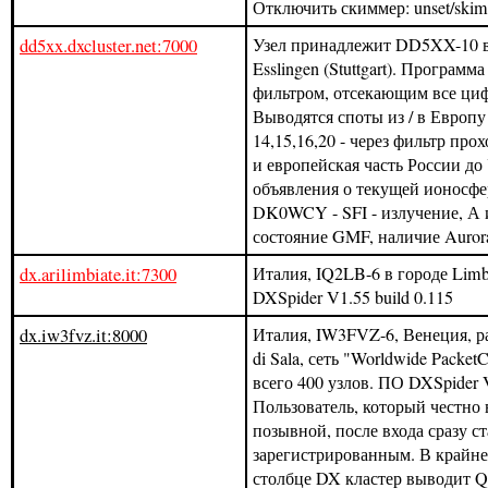
Отключить скиммер: unset/skim
dd5xx.dxcluster.net:7000
Узел принадлежит DD5XX-10 в
Esslingen (Stuttgart). Программа
фильтром, отсекающим все ци
Выводятся споты из / в Европу
14,15,16,20 - через фильтр про
и европейская часть России до 
объявления о текущей ионосфе
DK0WCY - SFI - излучение, А 
состояние GMF, наличие Auror
dx.arilimbiate.it:7300
Италия, IQ2LB-6 в городе Limb
DXSpider V1.55 build 0.115
dx.iw3fvz.it:8000
Италия, IW3FVZ-6, Венеция, ра
di Sala, сеть "Worldwide PacketC
всего 400 узлов. ПО DXSpider V
Пользователь, который честно 
позывной, после входа сразу с
зарегистрированным. В крайне
столбце DX кластер выводит 