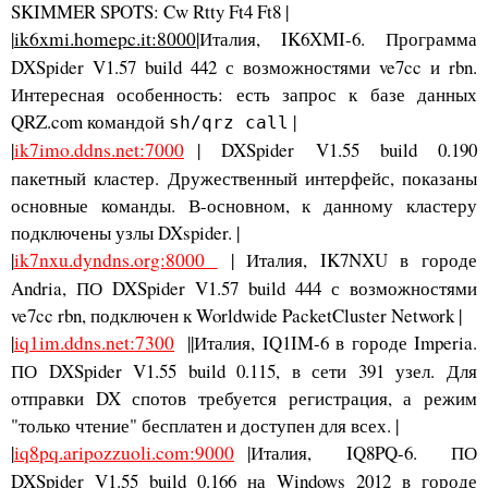
SKIMMER SPOTS: Cw Rtty Ft4 Ft8 |
|
ik6xmi.homepc.it:8000
|Италия, IK6XMI-6. Программа
DXSpider V1.57 build 442 с возможностями ve7cc и rbn.
Интересная особенность: есть запрос к базе данных
QRZ.com командой
|
sh/qrz call
|
ik7imo.ddns.net:7000
| DXSpider V1.55 build 0.190
пакетный кластер. Дружественный интерфейс, показаны
основные команды. В-основном, к данному кластеру
подключены узлы DXspider. |
|
ik7nxu.dyndns.org:8000
| Италия, IK7NXU в городе
Andria, ПО DXSpider V1.57 build 444 с возможностями
ve7cc rbn, подключен к Worldwide PacketCluster Network |
|
iq1im.ddns.net:7300
||Италия, IQ1IM-6 в городе Imperia.
ПО DXSpider V1.55 build 0.115, в сети 391 узел. Для
отправки DX спотов требуется регистрация, а режим
"только чтение" бесплатен и доступен для всех. |
|
iq8pq.aripozzuoli.com:9000
|Италия, IQ8PQ-6. ПО
DXSpider V1.55 build 0.166 на Windows 2012 в городе