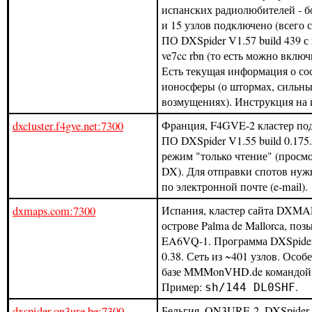
испанских радиолюбителей - б
и 15 узлов подключено (всего с
ПО DXSpider V1.57 build 439 
ve7cc rbn (то есть можно включ
Есть текущая информация о со
ионосферы (о штормах, сильны
возмущениях). Инструкция на 
dxcluster.f4gve.net:7300
Франция, F4GVE-2 кластер по
ПО DXSpider V1.55 build 0.17
режим "только чтение" (просм
DX). Для отправки спотов нуж
по электронной почте (e-mail).
dxmaps.com:7300
Испания, кластер сайта DXM
острове Palma de Mallorca, по
EA6VQ-1. Программа DXSpider 
0.38. Сеть из ~401 узлов. Особ
базе MMMonVHD.de командо
Пример:
.
sh/144 DL0SHF
dxspider.on3ure.be:7300
Бельгия, ON3URE-2, DXSpider 