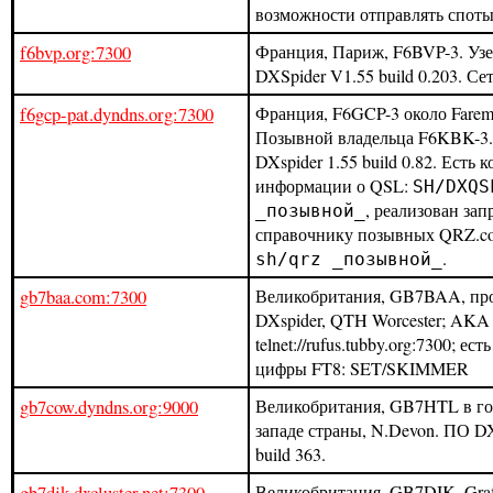
возможности отправлять споты
f6bvp.org:7300
Франция, Париж, F6BVP-3. Уз
DXSpider V1.55 build 0.203. Сет
f6gcp-pat.dyndns.org:7300
Франция, F6GCP-3 около Faremo
Позывной владельца F6KBK-3
DXspider 1.55 build 0.82. Есть 
информации о QSL:
SH/DXQS
, реализован зап
_позывной_
справочнику позывных QRZ.c
.
sh/qrz _позывной_
gb7baa.com:7300
Великобритания, GB7BAA, пр
DXspider, QTH Worcester; AKA
telnet://rufus.tubby.org:7300; ес
цифры FT8: SET/SKIMMER
gb7cow.dyndns.org:9000
Великобритания, GB7HTL в гор
западе страны, N.Devon. ПО D
build 363.
gb7djk.dxcluster.net:7300
Великобритания, GB7DJK, Graf