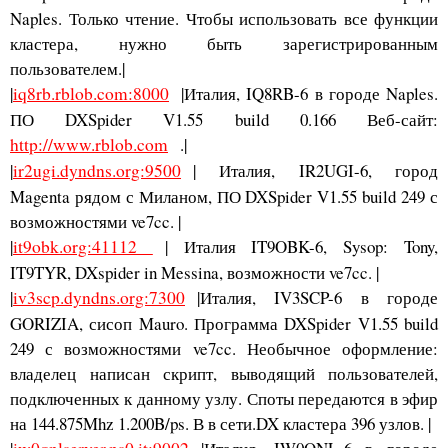
Naples. Только чтение. Чтобы использовать все функции
кластера, нужно быть зарегистрированным
пользователем.|
|
iq8rb.rblob.com:8000
|Италия, IQ8RB-6 в городе Naples.
ПО DXSpider V1.55 build 0.166 Веб-сайт:
http://www.rblob.com
.|
|
ir2ugi.dyndns.org:9500
| Италия, IR2UGI-6, город
Magenta рядом с Миланом, ПО DXSpider V1.55 build 249 с
возможностями ve7cc. |
|
it9obk.org:41112
| Италия IT9OBK-6, Sysop: Tony,
IT9TYR, DXspider in Messina, возможности ve7cc. |
|
iv3scp.dyndns.org:7300
|Италия, IV3SCP-6 в городе
GORIZIA, сисоп Mauro. Программа DXSpider V1.55 build
249 с возможностями ve7cc. Необычное оформление:
владелец написан скрипт, выводящий пользователей,
подключенных к данному узлу. Споты передаются в эфир
на 144.875Mhz 1.200B/ps. В в сети.DX кластера 396 узлов. |