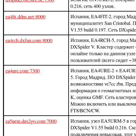
0.216, сеть 400 узлов.
ea4fit.ddns.net:8000
Испания, EA4FIT-2, город Мад
муниципалитет San Cristobal. 
V1.55 build 0.197. Сеть DXspide
ea4rch.dxfun.com:8000
Испания, EA4RCH-5, город М
DXSpider V. Кластер содержит 4
онлайне только на данном узле
пользователей (всего сидит ~38
ea4ure.com:7300
Испания, EA4URE-2 + EA4UR
5. Город Мадрид. ПО DXSpider 
возможностями ve7cc rbn. Пре
информация о геомагнитных ин
K, оценка GMF. Сеть кластеров
Можно включить или выключи
FT8/BCN/CW.
ea5urm.dns2go.com:7000
Испания, узел EA5URM-5 в гор
DXSpider V1.55 build 0.216. Ск
подключения невысокая, этот у