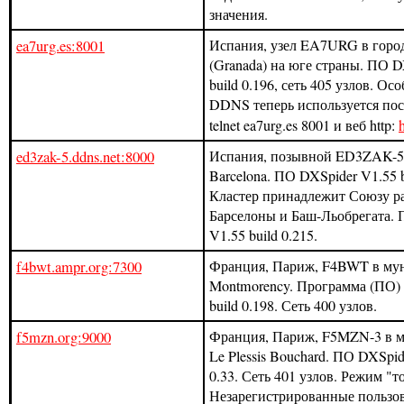
значения.
ea7urg.es:8001
Испания, узел EA7URG в город
(Granada) на юге страны. ПО D
build 0.196, сеть 405 узлов. Ос
DDNS теперь используется пос
telnet ea7urg.es 8001 и веб http:
ed3zak-5.ddns.net:8000
Испания, позывной ED3ZAK-5 
Barcelona. ПО DXSpider V1.55 b
Кластер принадлежит Союзу р
Барселоны и Баш-Льобрегата.
V1.55 build 0.215.
f4bwt.ampr.org:7300
Франция, Париж, F4BWT в му
Montmorency. Программа (ПО) 
build 0.198. Сеть 400 узлов.
f5mzn.org:9000
Франция, Париж, F5MZN-3 в 
Le Plessis Bouchard. ПО DXSpid
0.33. Сеть 401 узлов. Режим "т
Незарегистрированные пользо