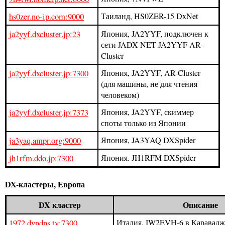
hs0zer.no-ip.com:9000
Таиланд, HS0ZER-15 DxNet
ja2yyf.dxcluster.jp:23
Япония, JA2YYF, подключен к
сети JADX NET JA2YYF AR-
Cluster
ja2yyf.dxcluster.jp:7300
Япония, JA2YYF, AR-Cluster
(для машины, не для чтения
человеком)
ja2yyf.dxcluster.jp:7373
Япония, JA2YYF, скиммер
споты только из Японии
ja3yaq.ampr.org:9000
Япония, JA3YAQ DXSpider
jh1rfm.ddo.jp:7300
Япония. JH1RFM DXSpider
DX-кластеры, Европа
DX кластер
Описание
1972.dyndns.tv:7300
Италия, IW2EVH-6 в Караваджи