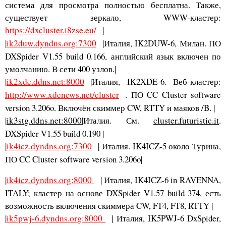
система для просмотра полностью бесплатна. Также,
существует зеркало, WWW-кластер:
https://dxcluster.i8zse.eu/
|
|
ik2duw.dyndns.org:7300
|Италия, IK2DUW-6, Милан. ПО
DXSpider V1.55 build 0.166, английский язык включен по
умолчанию. В сети 400 узлов.|
|
ik2xde.ddns.net:8000
|Италия, IK2XDE-6. Веб-кластер:
http://www.xdenews.net/cluster
. ПО CC Cluster software
version 3.206o. Включён скиммер CW, RTTY и маяков /B. |
|
ik3stg.ddns.net:8000
|Италия. См.
cluster.futuristic.it
.
DXSpider V1.55 build 0.190 |
|
ik4icz.dyndns.org:7300
| Италия. IK4ICZ-5 около Турина,
ПО CC Cluster software version 3.206o|
|
ik4icz.dyndns.org:8000
| Италия, IK4ICZ-6 in RAVENNA,
ITALY; кластер на основе DXSpider V1.57 build 374, есть
возможность включения скиммера CW, FT4, FT8, RTTY |
|
ik5pwj-6.dyndns.org:8000
| Италия, IK5PWJ-6 DxSpider,