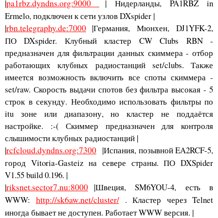
|
pa1rbz.dyndns.org:9000
| Нидерланды, PA1RBZ in
Ermelo, подключен к сети узлов DXspider |
|
rbn.telegraphy.de:7000
|Германия, Мюнхен, DJ1YFK-2,
ПО DXspider. Клубный кластер CW Clubs RBN -
предназначен для фильтрации данных скиммера - отбор
работающих клубных радиостанций set/clubs. Также
имеется возможность включить все споты скиммера -
set/raw. Скорость выдачи спотов без фильтра высокая - 5
строк в секунду. Необходимо использовать фильтры по
itu зоне или диапазону, но кластер не поддаётся
настройке. :-( Скиммер предназначен для контроля
слышимости клубных радиостанций |
|
rcfcloud.dyndns.org:7300
|Испания, позывной EA2RCF-5,
город Vitoria-Gasteiz на севере страны. ПО DXSpider
V1.55 build 0.196. |
|
riksnet.sector7.nu:8000
|Швеция, SM6YOU-4, есть в
WWW:
http://sk6aw.net/cluster/
. Кластер через Telnet
иногда бывает не доступен. Работает WWW версия. |