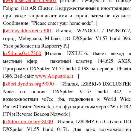
|
iw0qnlserver.ns0.it:9002
|Италия, IW0QNL-6 в городе
Foligno. ПО AR-Cluster. Недружественный к иностранцам:
при входе запрашивает имя и город, затем не пускает.
Сообщение: "Please enter your home node". |
|
iw2noy.ddns.net:7300
|Италия, IW2NOO-1 / IW2NOY-2,
город Melegnano, Milano. ПО DXSpider V1.57 build 396.
Узел работает на Raspberry PI|
|
iz5ilu.ns0.it:7300
|Италия, IZ5ILU-6. Имеет выход в
местный эфир = пакетный кластер 144.625 AX25.
Программа DXSpider V1.55 build 0.198 на сервере Ubuntu
i386. Веб-сайт
www.Aripistoia.it
|
|
iz8bri.dyndns.org:9000
| Италия, IZ8BRI-6 DXCLUSTER
Node на основе DXSpider V1.57 build 442, с
возможностями ve7cc rbn, подключен к World Wide
PacketCluster Network, есть функции скиммера CW / FT8 /
FT4 и Reverse Beacon Network |
|
iz8dmz.no-ip.org:8000
|Италия, IZ8DMZ-6 в Caivano. ПО
DXSpider V1.55 build 0.171. Для всех возможностей