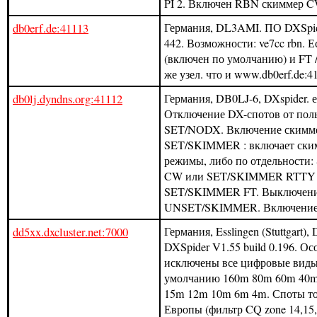
PI 2. Включен RBN скиммер C
db0erf.de:41113
Германия, DL3AMI. ПО DXSpide
442. Возможности: ve7cc rbn. 
(включен по умолчанию) и FT 
же узел. что и www.db0erf.de:4
db0lj.dyndns.org:41112
Германия, DB0LJ-6, DXspider. 
Отключение DX-спотов от поль
SET/NODX. Включение скимм
SET/SKIMMER : включает ским
режимы, либо по отдельност
CW или SET/SKIMMER RTTY 
SET/SKIMMER FT. Выключен
UNSET/SKIMMER. Включение 
dd5xx.dxcluster.net:7000
Германия, Esslingen (Stuttgart
DXSpider V1.55 build 0.196. Ос
исключены все цифровые виды
умолчанию 160m 80m 60m 40
15m 12m 10m 6m 4m. Споты тол
Европы (фильтр CQ zone 14,15,