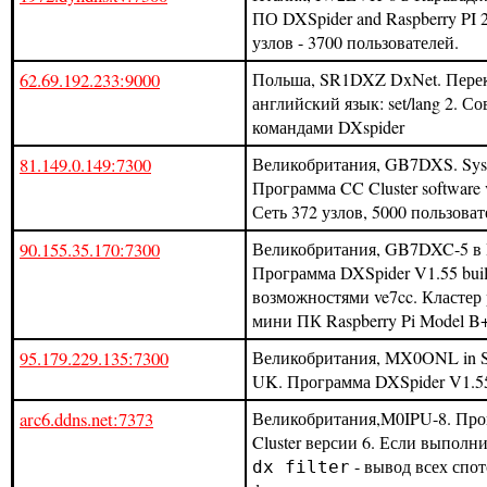
ПО DXSpider and Raspberry PI 2
узлов - 3700 пользователей.
62.69.192.233:9000
Польша, SR1DXZ DxNet. Пере
английский язык: set/lang 2. С
командами DXspider
81.149.0.149:7300
Великобритания, GB7DXS. Sy
Программа CC Cluster software v
Сеть 372 узлов, 5000 пользоват
90.155.35.170:7300
Великобритания, GB7DXC-5 в 
Программа DXSpider V1.55 buil
возможностями ve7cc. Кластер 
мини ПК Raspberry Pi Model B+
95.179.229.135:7300
Великобритания, MX0ONL in Sa
UK. Программа DXSpider V1.55 
arc6.ddns.net:7373
Великобритания,M0IPU-8. Про
Cluster версии 6. Если выполн
- вывод всех спот
dx filter