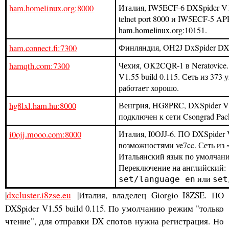
ham.homelinux.org:8000
Италия, IW5ECF-6 DXSpider V1.
telnet port 8000 и IW5ECF-5 AP
ham.homelinux.org:10151.
ham.connect.fi:7300
Финляндия, OH2J DxSpider DXc
hamqth.com:7300
Чехия, OK2CQR-1 в Neratovice
V1.55 build 0.115. Сеть из 373 
работает хорошо.
hg8lxl.ham.hu:8000
Венгрия, HG8PRC, DXSpider V1.
подключен к сети Csongrad Pack
i0ojj.mooo.com:8000
Италия, I0OJJ-6. ПО DXSpider V
возможностями ve7cc. Сеть из 
Итальянский язык по умолчан
Переключение на английский:
или
set/language en
set
|
dxcluster.i8zse.eu
|Италия, владелец Giorgio I8ZSE. ПО
DXSpider V1.55 build 0.115. По умолчанию режим "только
чтение", для отправки DX спотов нужна регистрация. Но