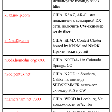
используйте команду set dx
filter
k8az.no-ip.com
США, K8AZ, AR-Cluster
подключен к всемирной DX-
CW-скиммер
сети, включить
:
set dx filter
kn2m.d2g.com
США, ELMA Contest Cluster
hosted by KN2M and NM2K.
Практически пустой
n0cda.homedns.org:7300
США, N0CDA-1 in Colorado
Springs, CO
n7od.pentux.net
США, N7OD in Southern,
California, команда
SET/SKIMMER включает
скиммер FT8 и CW
nt.amersham.net:7300
США, WR3D in Leesburg, Va;
возможности ve7cc rbn