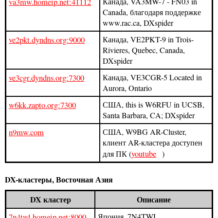
va3mw.homeip.net:41112
Канада, VA3MW-7 - FN03 in
Canada, благодаря поддержке
www.rac.ca, DXspider
ve2pkt.dyndns.org:9000
Канада, VE2PKT-9 in Trois-
Rivieres, Quebec, Canada,
DXspider
ve3cgr.dyndns.org:7300
Канада, VE3CGR-5 Located in
Aurora, Ontario
w6kk.zapto.org:7300
США, this is W6RFU in UCSB,
Santa Barbara, CA; DXspider
n9mw.com
США, W9BG AR-Cluster,
клиент AR-кластера доступен
youtube
для ПК (
)
DX-кластеры, Восточная Азия
DX кластер
Описание
7n4twl.homeip.net:8000
Япония, 7N4TWL