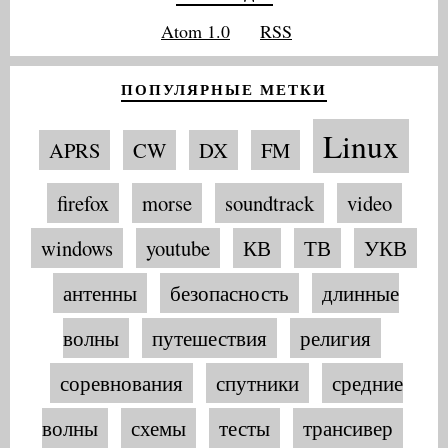
Atom 1.0
RSS
ПОПУЛЯРНЫЕ МЕТКИ
Linux
APRS
CW
DX
FM
firefox
morse
soundtrack
video
windows
youtube
КВ
ТВ
УКВ
антенны
безопасность
длинные
волны
путешествия
религия
соревнования
спутники
средние
волны
схемы
тесты
трансивер