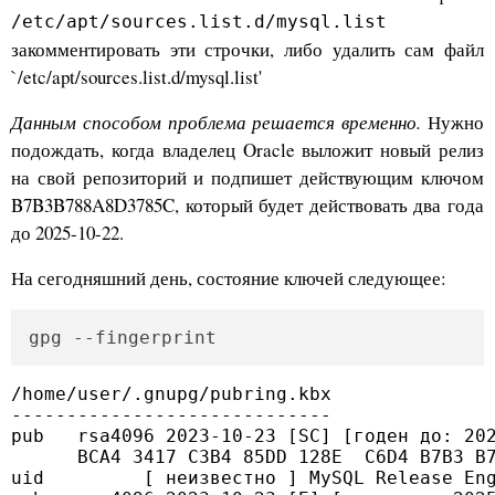
/etc/apt/sources.list.d/mysql.list
закомментировать эти строчки, либо удалить сам файл
`/etc/apt/sources.list.d/mysql.list'
Данным способом проблема решается временно.
Нужно
подождать, когда владелец Oracle выложит новый релиз
на свой репозиторий и подпишет действующим ключом
B7B3B788A8D3785C, который будет действовать два года
до 2025-10-22.
На сегодняшний день, состояние ключей следующее:
gpg --fingerprint
/home/user/.gnupg/pubring.kbx

-----------------------------

pub   rsa4096 2023-10-23 [SC] [годен до: 202
      BCA4 3417 C3B4 85DD 128E  C6D4 B7B3 B7
uid         [ неизвестно ] MySQL Release En