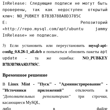
InRelease: Следующие подписи не могут быть
проверены, так как недоступен открытый
ключ: NO_PUBKEY B7B3B788A8D3785C
E: Репозиторий
«http://repo.mysql.com/apt/ubuntu jammy
InRelease» не подписан.
mysql-apt-
3) Если установить или переустановить
config_0.8.28-1_all.deb
и попытаться обновить пакеты
apt
NO_PUBKEY
- та же ошибка:
update
B7B3B788A8D3785C
.
Временное решение
Linux Mint - "Пуск" - "Администрирование" -
В
"Источники приложений"
отключить в
"Дополнительных репозиториях"
три строчки,
касающиеся MySQL,
либо в файле