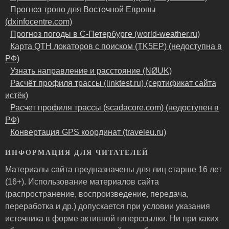
Прогноз тропо для Восточной Европы
(dxinfocentre.com)
Прогноз погоды в С-Петербурге (world-weather.ru)
Карта QTH локаторов с поиском (TK5EP) (недоступна в
РФ)
Узнать направление и расстояние (NØUK)
Расчёт профиля трассы (linktest.ru) (сертификат сайта
истёк)
Расчет профиля трассы (scadacore.com) (недоступен в
РФ)
Конвертация GPS координат (traveleu.ru)
ИНФОРМАЦИЯ ДЛЯ ЧИТАТЕЛЕЙ
Материалы сайта предназначены для лиц старше 16 лет
(16+). Использование материалов сайта
(распространение, воспроизведение, передача,
переработка и др.) допускается при условии указания
источника в форме активной гиперссылки. Ни при каких