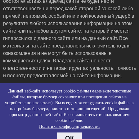
обстоятельствах владелец сайта не будет нести
ответственности ни перед какой стороной за какой-либо
прямой, непрямой, особый или иной косвенный ущерб в
результате любого использования информации на этом
сайте или на любом другом сайте, на который имеется
гиперссылка с данного сайта или на данный сайт. Все
материалы на сайте представлены исключительно для
ознакомления и не могут быть использованы в
коммерческих целях. Владелец сайта не несет
ответственности и не гарантирует актуальность, точность
и полноту предоставляемой на сайте информации.
Пользовательское соглашение и контакты
Данный веб-сайт использует cookie-файлы (маленькие текстовые
Политика конфиденциальности (политика в
файлы, которые браузер сохраняет при посещении сайтов на
устройстве пользователя). Вы всегда можете удалить cookie-файлы в
отношении обработки персональных данных)
настройках браузера, очистив историю посещений. Продолжая
Политика использования файлов cookies
просмотр данного веб-сайта Вы соглашаетесь с использованием
Согласие на сбор персональных данных
cookie-файлов.
Согласие на распространение персональных
Политика конфиденциальности.
данных
ОК