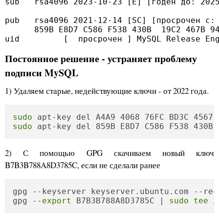
sub   rsa4096 2023-10-23 [E] [годен до: 2025
pub   rsa4096 2021-12-14 [SC] [просрочен с: 
      859B E8D7 C586 F538 430B  19C2 467B 94
uid         [  просрочен ] MySQL Release En
Постоянное решение - устраняет проблему
подписи MySQL
1) Удаляем старые, недействующие ключи - от 2022 года.
sudo
sudo
 apt-key del 859B E8D7 C586 F538 430B 
2) С помощью GPG скачиваем новый ключ
B7B3B788A8D3785C, если не сделали ранее
gpg --keyserver keyserver.ubuntu.com --rec
gpg --
export
 B7B3B788A8D3785C | 
sudo
tee
 /