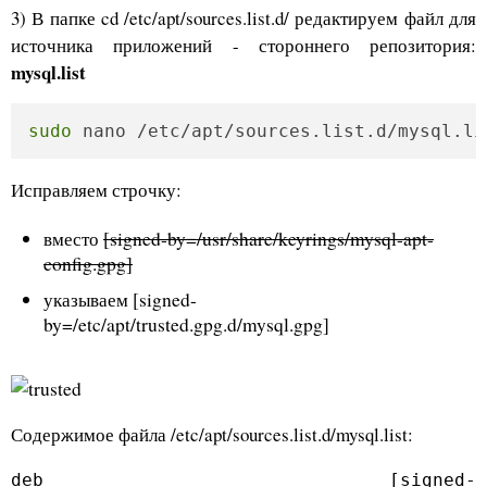
3) В папке cd /etc/apt/sources.list.d/ редактируем файл для
источника приложений - стороннего репозитория:
mysql.list
sudo
 nano /etc/apt/sources.list.d/mysql.li
Исправляем строчку:
вместо
[signed-by=/usr/share/keyrings/mysql-apt-
config.gpg]
указываем [signed-
by=/etc/apt/trusted.gpg.d/mysql.gpg]
Содержимое файла /etc/apt/sources.list.d/mysql.list:
deb [signed-