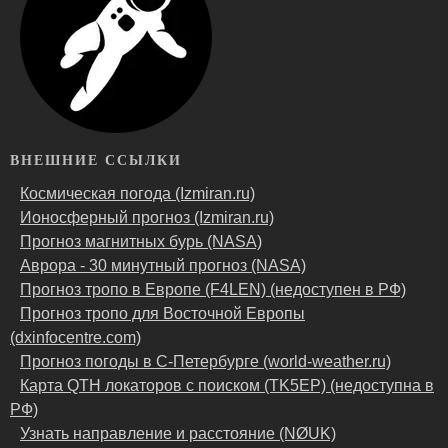
ВНЕШНИЕ ССЫЛКИ
Космическая погода (Izmiran.ru)
Ионосферный прогноз (Izmiran.ru)
Прогноз магнитных бурь (NASA)
Аврора - 30 минутный прогноз (NASA)
Прогноз тропо в Европе (F4LEN) (недоступен в РФ)
Прогноз тропо для Восточной Европы
(dxinfocentre.com)
Прогноз погоды в С-Петербурге (world-weather.ru)
Карта QTH локаторов с поиском (TK5EP) (недоступна в
РФ)
Узнать направление и расстояние (NØUK)