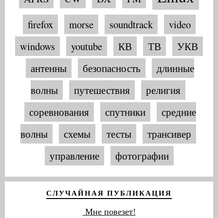
firefox
morse
soundtrack
video
windows
youtube
КВ
ТВ
УКВ
антенны
безопасность
длинные
волны
путешествия
религия
соревнования
спутники
средние
волны
схемы
тесты
трансивер
управление
фотографии
СЛУЧАЙНАЯ ПУБЛИКАЦИЯ
Мне повезет!