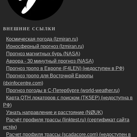
ВНЕШНИЕ ССЫЛКИ
Космическая погода (Izmiran.ru)
Ионосферный прогноз (Izmiran.ru)
Прогноз магнитных бурь (NASA)
Аврора - 30 минутный прогноз (NASA)
Прогноз тропо в Европе (F4LEN) (недоступен в РФ)
Прогноз тропо для Восточной Европы
(dxinfocentre.com)
Прогноз погоды в С-Петербурге (world-weather.ru)
Карта QTH локаторов с поиском (TK5EP) (недоступна в
РФ)
Узнать направление и расстояние (NØUK)
Расчёт профиля трассы (linktest.ru) (сертификат сайта
истёк)
Расчет профиля трассы (scadacore.com) (недоступен в