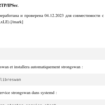
TP/IPSec
.
еработана и проверена 04.12.2023 для совместимости с
LxLE).[/mark]
swan et installera automatiquement strongswan :
libreswan
ervice strongswan dans systemd :