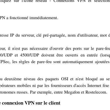
cliquez sur l'icône réseau - Connexions VPN et sélectio
PN a fonctionné immédiatement.
resse IP du serveur, clé pré-partagée, nom d'utilisateur, mot 
ateur, il n'est pas nécessaire d'ouvrir des ports sur le pare-fe
00/UDP et 4500/UDP doivent être ouverts en entrée (lors
IPSec, les règles de pare-feu sont automatiquement ajoutées
u deuxième niveau des paquets OSI et n'est bloqué au se
érateurs mobiles ni par les fournisseurs d'accès Internet fixe 
autonomes russes. Par exemple, entre Megafon et Rostelecom.
 connexion VPN sur le client