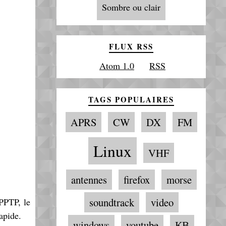
Sombre ou clair
FLUX RSS
Atom 1.0
RSS
TAGS POPULAIRES
APRS
CW
DX
FM
Linux
VHF
antennes
firefox
morse
soundtrack
video
 PPTP, le
apide.
windows
youtube
КВ