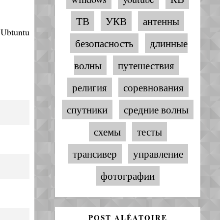
ТВ
УКВ
антенны
 Ubtuntu
безопасность
длинные
волны
путешествия
религия
соревнования
спутники
средние волны
схемы
тесты
трансивер
управление
фотографии
POST ALÉATOIRE