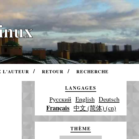
Linux
E L'AUTEUR
RETOUR
RECHERCHE
LANGAGES
Русский
English
Deutsch
Français
中文 (简体) (cn)
THÈME