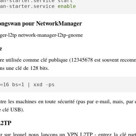
an-starter.service 
enable
trongswan pour NetworkManager
ager-l2tp network-manager-l2tp-gnome
e
tre utilisée comme clé publique (12345678 est souvent recom
ns une clé de 128 bits.
=16 bs=1 | xxd -ps
ntre les machines en toute sécurité (pas par e-mail, mais, par
e clé USB).
 L2TP
r sur lequel nous lançons un VPN L2TP - entrez la clé part