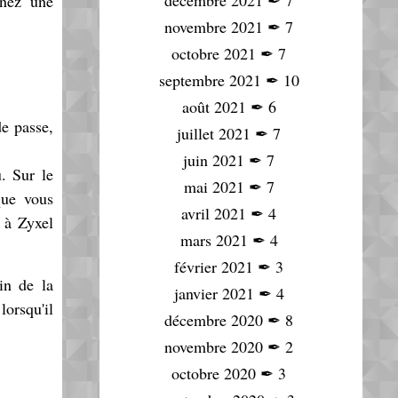
décembre 2021
✒
7
nnez une
novembre 2021
✒
7
octobre 2021
✒
7
septembre 2021
✒
10
août 2021
✒
6
de passe,
juillet 2021
✒
7
juin 2021
✒
7
u. Sur le
mai 2021
✒
7
que vous
avril 2021
✒
4
 à Zyxel
mars 2021
✒
4
février 2021
✒
3
in de la
janvier 2021
✒
4
lorsqu'il
décembre 2020
✒
8
novembre 2020
✒
2
octobre 2020
✒
3