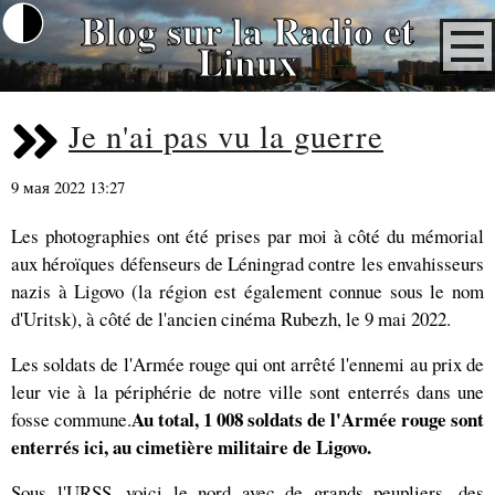
Blog sur la Radio et
Linux
Je n'ai pas vu la guerre
9 мая 2022 13:27
Les photographies ont été prises par moi à côté du mémorial
aux héroïques défenseurs de Léningrad contre les envahisseurs
nazis à Ligovo (la région est également connue sous le nom
d'Uritsk), à côté de l'ancien cinéma Rubezh, le 9 mai 2022.
Les soldats de l'Armée rouge qui ont arrêté l'ennemi au prix de
leur vie à la périphérie de notre ville sont enterrés dans une
Au total, 1 008 soldats de l'Armée rouge sont
fosse commune.
enterrés ici, au cimetière militaire de Ligovo.
Sous l'URSS, voici le nord avec de grands peupliers, des