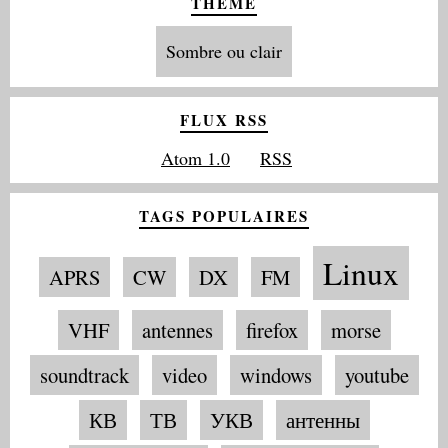
THÈME
Sombre ou clair
FLUX RSS
Atom 1.0
RSS
TAGS POPULAIRES
Linux
APRS
CW
DX
FM
VHF
antennes
firefox
morse
soundtrack
video
windows
youtube
КВ
ТВ
УКВ
антенны