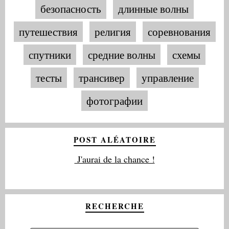
безопасность
длинные волны
путешествия
религия
соревнования
спутники
средние волны
схемы
тесты
трансивер
управление
фотографии
POST ALÉATOIRE
J'aurai de la chance !
RECHERCHE