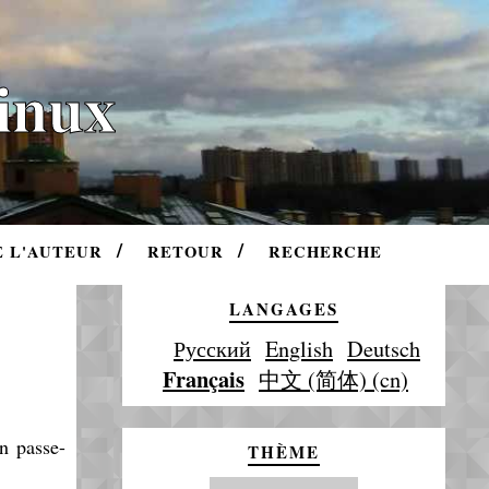
Linux
E L'AUTEUR
RETOUR
RECHERCHE
LANGAGES
Русский
English
Deutsch
Français
中文 (简体) (cn)
un passe-
THÈME