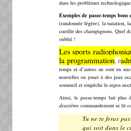
dans les problèmes technologiques
Exemples de passe-temps bons et
(randonnée légère), la natation, la
cueillir des champignons. Quel d
oublié !
Les sports radiophoniq
la programmation
adm
, l'
temps et d’autres ne sont en auc
nouvelles ou jouer à des jeux occ
sommeil et empêche le repos noctur
Ainsi, le passe-temps fait plus
deuxième
commandement se lit c
Tu ne te feras pa
qui soit dans le c