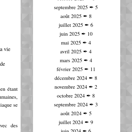
septembre 2025
✒
5
août 2025
✒
8
juillet 2025
✒
6
juin 2025
✒
10
mai 2025
✒
4
a vie
avril 2025
✒
4
mars 2025
✒
4
 de
février 2025
✒
11
décembre 2024
✒
8
novembre 2024
✒
2
 en étant
octobre 2024
✒
8
humaines,
septembre 2024
✒
3
diaque se
août 2024
✒
5
juillet 2024
✒
9
avec des
juin 2024
✒
6