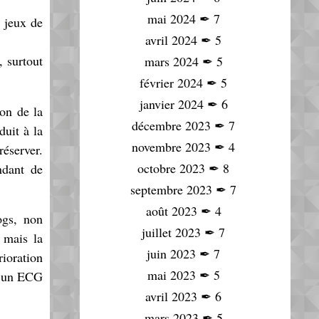
mai 2024
✒
7
, jeux de
avril 2024
✒
5
, surtout
mars 2024
✒
5
février 2024
✒
5
janvier 2024
✒
6
ion de la
décembre 2023
✒
7
duit à la
novembre 2023
✒
4
réserver.
octobre 2023
✒
8
ndant de
septembre 2023
✒
7
août 2023
✒
4
ogs, non
juillet 2023
✒
7
 mais la
juin 2023
✒
7
rioration
mai 2023
✒
5
et un ECG
avril 2023
✒
6
mars 2023
✒
5