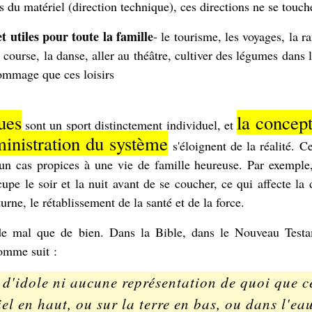
 du matériel (direction technique), ces directions ne se touch
 utiles pour toute la famille
- le tourisme, les voyages, la 
 course, la danse, aller au théâtre, cultiver des légumes dans l
ommage que ces loisirs
ues
la concept
sont un sport distinctement individuel, et
inistration du système
s'éloignent de la réalité. C
un cas propices à une vie de famille heureuse. Par exemple, 
upe le soir et la nuit avant de se coucher, ce qui affecte la
ne, le rétablissement de la santé et de la force.
 de mal que de bien. Dans la Bible, dans le Nouveau Testa
omme suit :
s d'idole ni aucune représentation de quoi que c
iel en haut, ou sur la terre en bas, ou dans l'ea