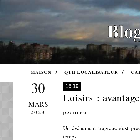
Blog
MAISON
QTH-LOCALISATEUR
CA
30
16:19
Loisirs : avantag
MARS
религия
2023
Un événement tragique s'est produ
temps.