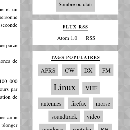
Sombre ou clair
ue et un
personne
a seconde
FLUX RSS
Atom 1.0
RSS
que parce
TAGS POPULAIRES
mones de
APRS
CW
DX
FM
 100 000
Linux
VHF
ours par
ation de
antennes
firefox
morse
soundtrack
video
nne aime
e plonger
windows
youtube
КВ