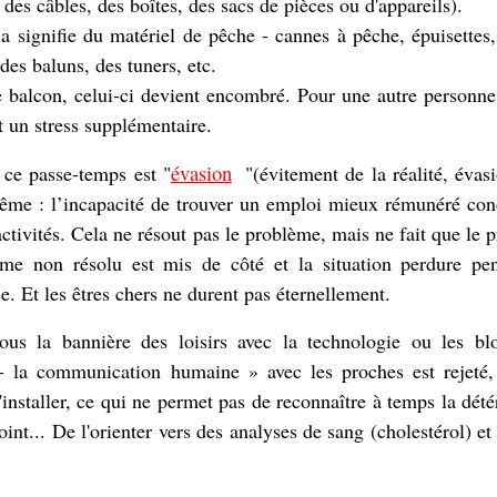
 des câbles, des boîtes, des sacs de pièces ou d'appareils).
a signifie du matériel de pêche - cannes à pêche, épuisettes
 des baluns, des tuners, etc.
le balcon, celui-ci devient encombré. Pour une autre personne
st un stress supplémentaire.
évasion
 ce passe-temps est "
"(évitement de la réalité, évas
-même : l’incapacité de trouver un emploi mieux rémunéré con
tivités. Cela ne résout pas le problème, mais ne fait que le p
e non résolu est mis de côté et la situation perdure pe
. Et les êtres chers ne durent pas éternellement.
ous la bannière des loisirs avec la technologie ou les bl
- la communication humaine » avec les proches est rejeté,
s'installer, ce qui ne permet pas de reconnaître à temps la dété
oint... De l'orienter vers des analyses de sang (cholestérol) 