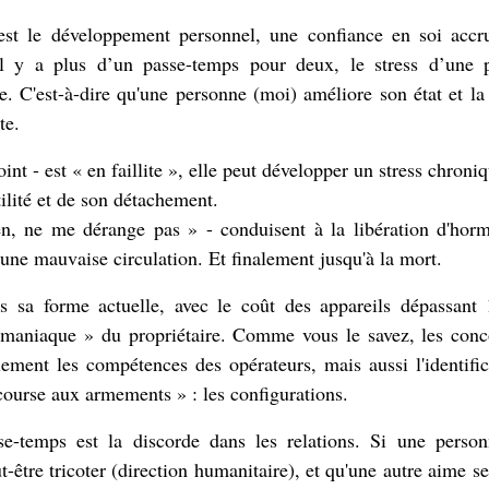
s est le développement personnel, une confiance en soi accr
il y a plus d’un passe-temps pour deux, le stress d’une 
e. C'est-à-dire qu'une personne (moi) améliore son état et l
te.
int - est « en faillite », elle peut développer un stress chroni
ilité et de son détachement.
en, ne me dérange pas » - conduisent à la libération d'hor
s une mauvaise circulation. Et finalement jusqu'à la mort.
s sa forme actuelle, avec le coût des appareils dépassant
« maniaque » du propriétaire. Comme vous le savez, les conc
ement les compétences des opérateurs, mais aussi l'identific
 course aux armements » : les configurations.
sse-temps est la discorde dans les relations. Si une perso
-être tricoter (direction humanitaire), et qu'une autre aime s