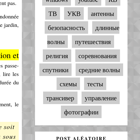
ent pas.
ТВ
УКВ
антенны
randonnée
e jardin,
безопасность
длинные
волны
путешествия
ion et
религия
соревнования
es passe-
спутники
средние волны
lire les
 durée du
схемы
тесты
трансивер
управление
ment, le
фотографии
e soit
u sous
POST ALÉATOIRE