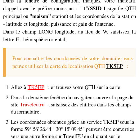
Dans la fenêtre de configuration, indiquez votre indicatif
-1
SSID-1
d'appel avec le préfixe moins un : "
"(
signifie QTH
"maison"
principal ou
station) et les coordonnées de la station
- latitude et longitude, puissance et gain de l'antenne.
Dans le champ LONG longitude, au lieu de W, saisissez la
lettre E - hémisphère oriental.
Pour connaître les coordonnées de votre domicile, vous
pouvez utiliser la carte de localisation QTH
TK5EP
:
Allez à
TK5EP
: et trouvez votre QTH sur la carte.
Dans la deuxième fenêtre du navigateur, ouvrez la page du
site
Traveleu.ru
, saisissez des chiffres dans les champs
du formulaire,
Les coordonnées obtenues grâce au service TK5EP sous la
forme 59° 56' 26.44 " 30° 15' 09.45" peuvent être converties
vers une autre forme sur TravelEU en cliquant sur le