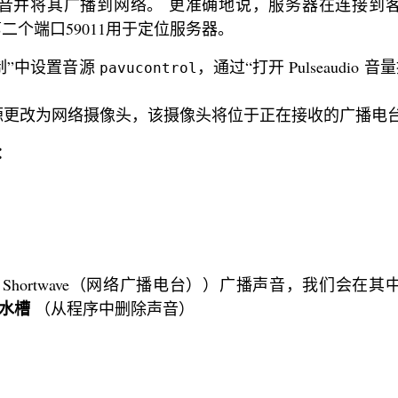
声音并将其广播到网络。 更准确地说，服务器在连接到
第二个端口59011用于定位服务器。
量控制”中设置音源
，通过“打开 Pulseaudio 
pavucontrol
源更改为网络摄像头，该摄像头将位于正在接收的广播电
l：
hortwave（网络广播电台））广播声音，我们会在其
水槽
（从程序中删除声音）