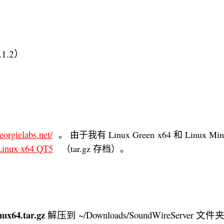
.1.2）
georgielabs.net/
。 由于我有 Linux Green x64 和 Linux Min
Linux x64 QT5
（tar.gz 存档）。
ux64.tar.gz
解压到 ~/Downloads/SoundWireServer 文件