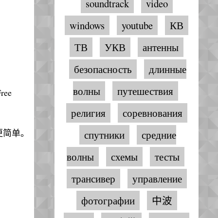
soundtrack
video
windows
youtube
КВ
ТВ
УКВ
антенны
безопасность
длинные
волны
путешествия
ree
религия
соревнования
乎更简单。
спутники
средние
волны
схемы
тесты
трансивер
управление
фотографии
中波