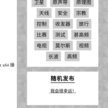
卫星
原声带
原理图
天线
安全
宗教
控制
收发器
旅行
比赛
测试
甚高频
电视
莫尔斯
视频
长波
高频
t x64 操
随机发布
我会很幸运！
夹