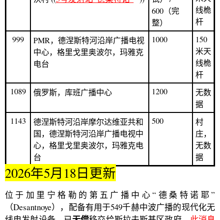
线桅
600（完
杆
整）
999
1000
150
PMR，德涅斯特河沿岸广播电视
米天
中心，格里戈里奥波尔，玛雅克
线桅
电台
杆
1089
1200
俄罗斯，库班广播中心
无数
据
1143
500
德涅斯特河沿岸摩尔达维亚共和
村
国，德涅斯特河沿岸广播电视中
庄，
心，格里戈里奥波尔，玛雅克电
无数
台
据
2026年5月18日更新
位于加里宁格勒的第五广播中心“德桑特诺耶”
（Desantnoye），配备有用于549千赫中波广播的现代化无
无偿
线电发射设备，已
移交给斯拉夫斯基区政府。
此消息