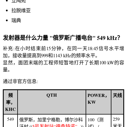
立陶宛
拉脱维亚
瑞典
发射器是什么力量 "俄罗斯广播电台" 549 kHz？
补充:在小时结束前15分钟，在同一天18:45信号水平增
加，接收量提高到999和1143 kHz的频率水平。
显然，面团末端的工程师短暂地打开了长期100 kW的容
量。
通过非官方信息:
QTH
频
POWER，
天线
KW
率，
KHC
549
259
俄罗斯，加里宁格勒，博尔沙科
100（测
米天
5号发射站“德桑特诺”
沃村 ((
))
试） /