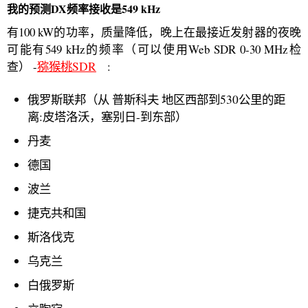
我的预测DX频率接收是549 kHz
有100 kW的功率，质量降低，晚上在最接近发射器的夜晚
可能有549 kHz的频率（可以使用Web SDR 0-30 MHz检
查） -
猕猴桃SDR
:
俄罗斯联邦（从 普斯科夫 地区西部到530公里的距
离:皮塔洛沃，塞别日-到东部）
丹麦
德国
波兰
捷克共和国
斯洛伐克
乌克兰
白俄罗斯