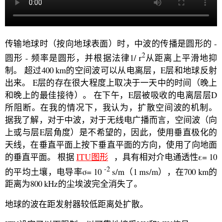
传输地球时（按向地球表面）时，中波的传播是圆形的 -
2
圆形 - 频率是圆形，并根据法律1/ r
从距离上平滑地抑
制。 超过400 km的空间波可以从电离层，E层和地球反射
出来。 E层的存在很大程度上取决于一天中的时间（晚上
和晚上的最佳接待）。 在下午，E层被吸收的电离层层D
所阻断。在我的情况下，我认为，扩散空间波的机制。
据我了解，对于中波，对于无线电广播而言，空间波（向
上或与层E层角度）是不希望的，因此，使用垂直极化的
天线，在垂直平面上按下垂直平面的方向，使用了向地面
的垂直平面。 根据
ITU图形
，具有相对介电通透性ε= 10
-2
的平均土壤，电导率σ= 10
s/m（1 ms/m），在700 km的
距离为800 kHz的尘埃波完全消失了。
地球的波在距发射器较低距离处扩散。