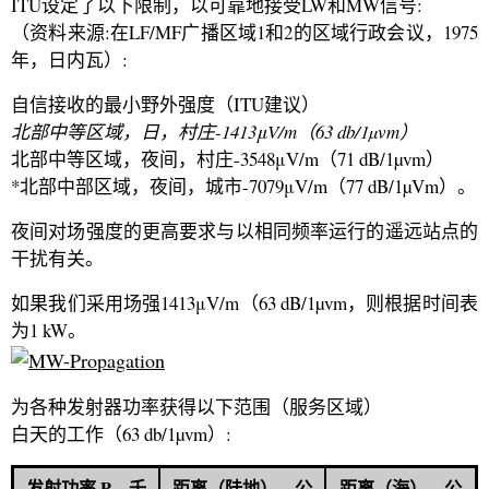
ITU设定了以下限制，以可靠地接受LW和MW信号:
（资料来源:在LF/MF广播区域1和2的区域行政会议，1975
年，日内瓦）:
自信接收的最小野外强度（ITU建议）
北部中等区域，日，村庄-1413μV/m（63 db/1µvm）
北部中等区域，夜间，村庄-3548μV/m（71 dB/1µvm）
*北部中部区域，夜间，城市-7079μV/m（77 dB/1µVm）。
夜间对场强度的更高要求与以相同频率运行的遥远站点的
干扰有关。
如果我们采用场强1413μV/m（63 dB/1µvm，则根据时间表
为1 kW。
为各种发射器功率获得以下范围（服务区域）
白天的工作（63 db/1µvm）:
发射功率 P，千
距离（陆地），公
距离（海），公