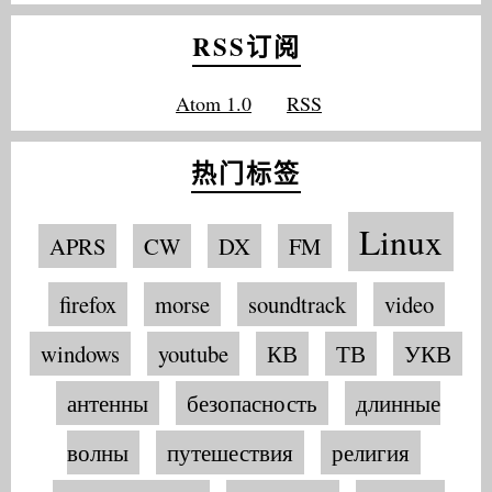
RSS订阅
Atom 1.0
RSS
热门标签
Linux
APRS
CW
DX
FM
firefox
morse
soundtrack
video
windows
youtube
КВ
ТВ
УКВ
антенны
безопасность
длинные
волны
путешествия
религия