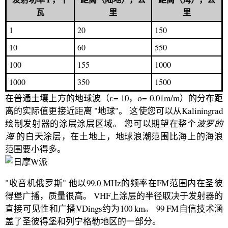
瓦
里
里
1
20
150
10
60
550
100
155
1000
1000
350
1500
在普通土壤上方的地球波（ε= 10，σ= 0.01m/m）的分布距
离的实际值更接近距离 "地球"。 这使您可以从Kaliningrad
绘制发射器的涂层涂层区域。 您可以期望在整个
波罗的
海
的白天涂层，在土地上，地球浪潮范围比海上的海浪
范围要小得多。
"收音机俄罗斯" 他以99.0 MHz的频率在FM范围内在圣彼
得堡广播，质量很高。 VHF上涂层的半径取决于发射器的
直接可见性和广播VDings约为100 km。 99 FM自信技术涵
盖了圣彼得堡和列宁格勒地区的一部分。