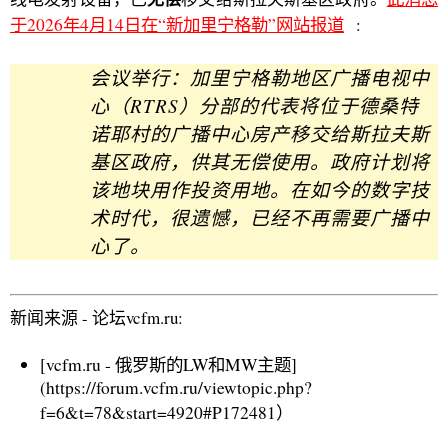
于2026年4月14日在“新加里宁格勒”网站报道
:
会议举行：加里宁格勒地区广播电视中
心（RTRS）分部的代表将位于德桑特
诺耶村的广播中心房产移交给斯拉夫斯
基区政府，供其无偿使用。政府计划将
该地块用作投资用地。在如今的数字技
术时代，很遗憾，已经不再需要广播中
心了。
新闻来源 - 论坛vcfm.ru:
[vcfm.ru - 俄罗斯的LW和MW主题]
(https://forum.vcfm.ru/viewtopic.php?
f=6&t=78&start=4920#P172481）