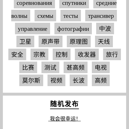
соревнования
спутники
средние
волны
схемы
тесты
трансивер
управление
фотографии
中波
卫星
原声带
原理图
天线
安全
宗教
控制
收发器
旅行
比赛
测试
甚高频
电视
莫尔斯
视频
长波
高频
随机发布
我会很幸运！