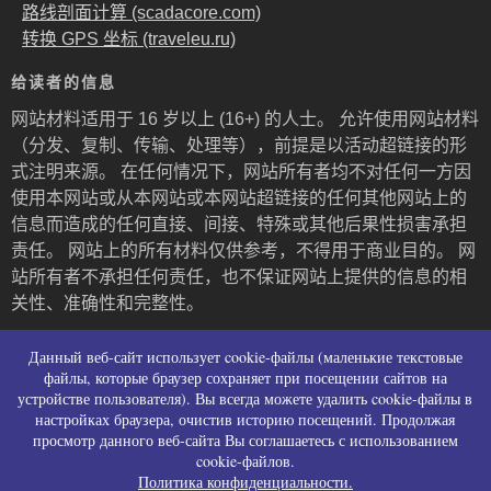
路线剖面计算 (scadacore.com)
转换 GPS 坐标 (traveleu.ru)
给读者的信息
网站材料适用于 16 岁以上 (16+) 的人士。 允许使用网站材料
（分发、复制、传输、处理等），前提是以活动超链接的形
式注明来源。 在任何情况下，网站所有者均不对任何一方因
使用本网站或从本网站或本网站超链接的任何其他网站上的
信息而造成的任何直接、间接、特殊或其他后果性损害承担
责任。 网站上的所有材料仅供参考，不得用于商业目的。 网
站所有者不承担任何责任，也不保证网站上提供的信息的相
关性、准确性和完整性。
Пользовательское соглашение и контакты
Данный веб-сайт использует cookie-файлы (маленькие текстовые
Политика конфиденциальности (политика в
файлы, которые браузер сохраняет при посещении сайтов на
устройстве пользователя). Вы всегда можете удалить cookie-файлы в
отношении обработки персональных данных)
настройках браузера, очистив историю посещений. Продолжая
Политика использования файлов cookies
просмотр данного веб-сайта Вы соглашаетесь с использованием
Согласие на сбор персональных данных
cookie-файлов.
Согласие на распространение персональных
Политика конфиденциальности.