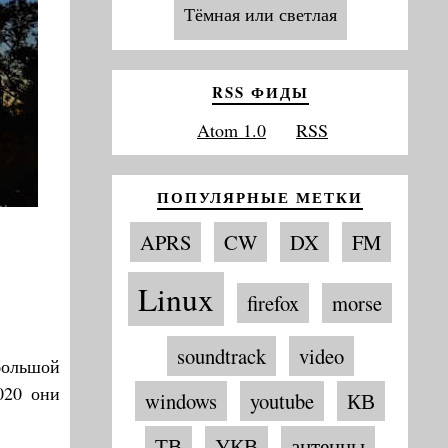
Тёмная или светлая
RSS ФИДЫ
Atom 1.0
RSS
ПОПУЛЯРНЫЕ МЕТКИ
APRS
CW
DX
FM
Linux
firefox
morse
soundtrack
video
большой
020 они
windows
youtube
КВ
ТВ
УКВ
антенны