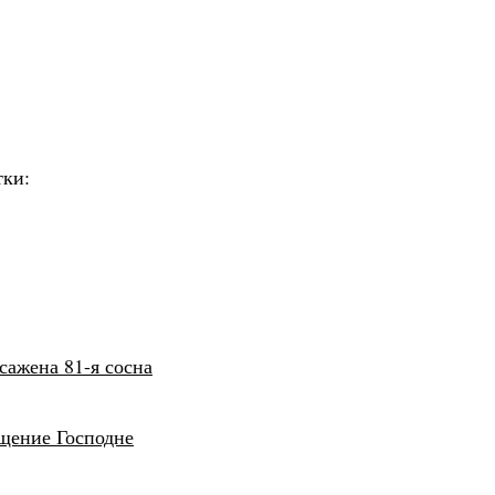
тки:
сажена 81-я сосна
щение Господне