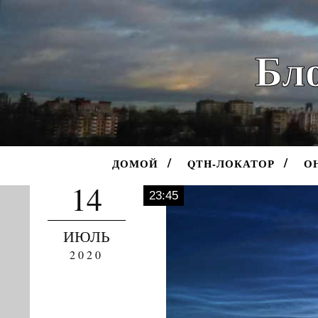
Бло
ДОМОЙ
QTH-ЛОКАТОР
О
14
23:45
ИЮЛЬ
2020