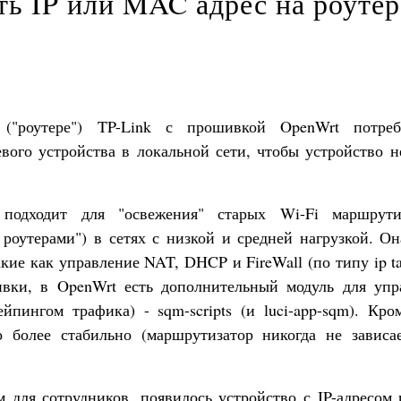
ть IP или MAC адрес на роутер
 ("роутере") TP-Link с прошивкой OpenWrt потреб
вого устройства в локальной сети, чтобы устройство н
одходит для "освежения" старых Wi-Fi маршрути
 роутерами") в сетях с низкой и средней нагрузкой. О
ие как управление NAT, DHCP и FireWall (по типу ip ta
вки, в OpenWrt есть дополнительный модуль для упр
пингом трафика) - sqm-scripts (и luci-app-sqm). Кром
о более стабильно (маршрутизатор никогда не зависа
м для сотрудников, появилось устройство с IP-адресом