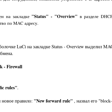
"Status" - "Overview"
ен на закладке
в разделе DHCP 
ство по MAC адресу.
болочке LuCi на закладке Status - Overview выделил MA
обмена.
k - Firewall
fic rules"
.
"New forward rule"
л новое правило:
, назвал его "block-