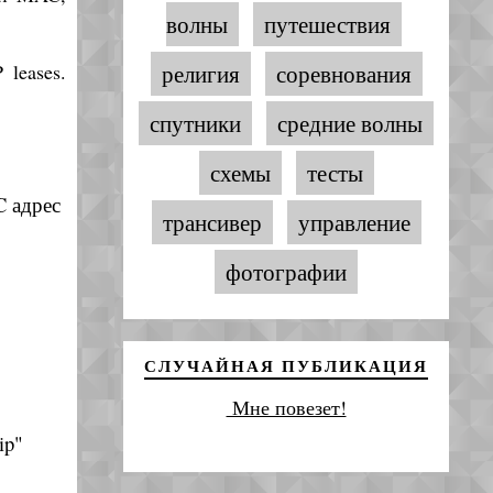
волны
путешествия
leases.
религия
соревнования
спутники
средние волны
схемы
тесты
C адрес
трансивер
управление
фотографии
СЛУЧАЙНАЯ ПУБЛИКАЦИЯ
Мне повезет!
ip"