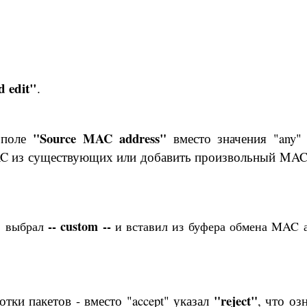
 edit"
.
"Source MAC address"
в поле
вместо значения "any"
AC из существующих или добавить произвольный MAC
"
-- custom --
выбрал
и вставил из буфера обмена MAC а
"reject"
отки пакетов - вместо "accept" указал
, что озн