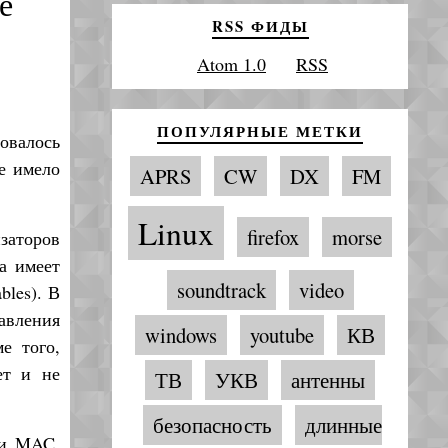
е
RSS ФИДЫ
Atom 1.0
RSS
ПОПУЛЯРНЫЕ МЕТКИ
овалось
е имело
APRS
CW
DX
FM
Linux
firefox
morse
заторов
на имеет
soundtrack
video
bles). В
авления
windows
youtube
КВ
е того,
ет и не
ТВ
УКВ
антенны
безопасность
длинные
 и MAC,