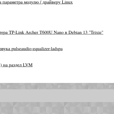
а параметра модулю / драйверу Linux
ера TP-Link Archer T600U Nano в Debian 13 "Trixie"
вука pulseaudio-equalizer-ladspa
n) на раздел LVM