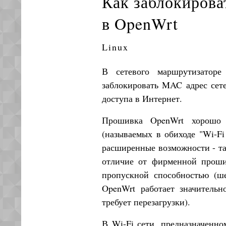
Как заблокирова
в OpenWrt
Linux
В сетевого маршрутизаторе
заблокировать MAC адрес сете
доступа в Интернет.
Прошивка OpenWrt хорошо п
(называемых в обиходе "Wi-Fi
расширенные возможности - так
отличие от фирменной проши
пропускной способностью (шей
OpenWrt работает значительн
требует перезагрузки).
В Wi-Fi сети, предназначенно