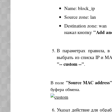
Name: block_ip
Source zone: lan
Destination zone: wan
"Add and
нажал кнопку
В параметрах правила, 
выбрать из списка IP и M
"-- custom --"
.
"Source MAC address
В поле
буфера обмена.
Указал действие для обраб