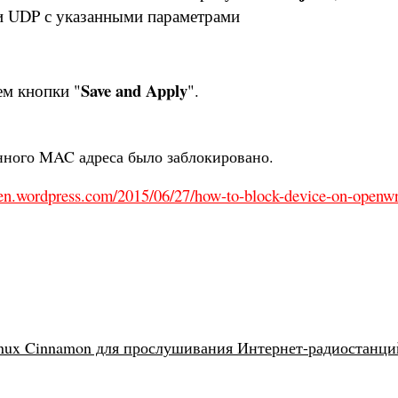
и UDP с указанными параметрами
Save and Apply
м кнопки "
".
нного MAC адреса было заблокировано.
ken.wordpress.com/2015/06/27/how-to-block-device-on-openwr
inux Cinnamon для прослушивания Интернет-радиостанци