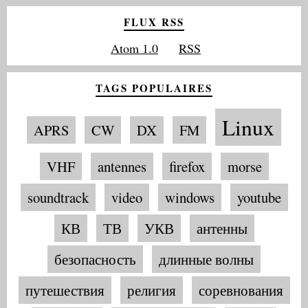
FLUX RSS
Atom 1.0
RSS
TAGS POPULAIRES
Linux
APRS
CW
DX
FM
VHF
antennes
firefox
morse
soundtrack
video
windows
youtube
КВ
ТВ
УКВ
антенны
безопасность
длинные волны
путешествия
религия
соревнования