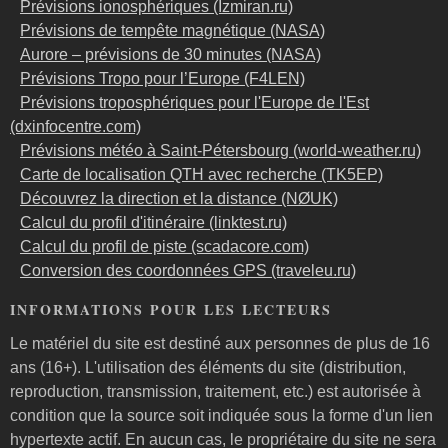
Prévisions ionosphériques (Izmiran.ru)
Prévisions de tempête magnétique (NASA)
Aurore – prévisions de 30 minutes (NASA)
Prévisions Tropo pour l’Europe (F4LEN)
Prévisions troposphériques pour l'Europe de l'Est
(dxinfocentre.com)
Prévisions météo à Saint-Pétersbourg (world-weather.ru)
Carte de localisation QTH avec recherche (TK5EP)
Découvrez la direction et la distance (NØUK)
Calcul du profil d'itinéraire (linktest.ru)
Calcul du profil de piste (scadacore.com)
Conversion des coordonnées GPS (traveleu.ru)
INFORMATIONS POUR LES LECTEURS
Le matériel du site est destiné aux personnes de plus de 16
ans (16+). L'utilisation des éléments du site (distribution,
reproduction, transmission, traitement, etc.) est autorisée à
condition que la source soit indiquée sous la forme d'un lien
hypertexte actif. En aucun cas, le propriétaire du site ne sera