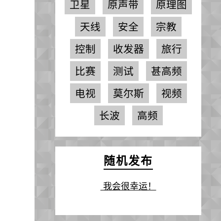
卫星
原声带
原理图
天线
安全
宗教
控制
收发器
旅行
比赛
测试
甚高频
电视
莫尔斯
视频
长波
高频
随机发布
我会很幸运！