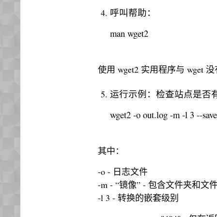
呼叫帮助：
man wget2
使用 wget2 实用程序与 wge
运行示例：检查站点是否有“
wget2 -o out.log -m -l 3 --sav
其中：
-o - 日志文件
-m - “镜像” - 包含文件夹和
-l 3 - 转换的嵌套级别