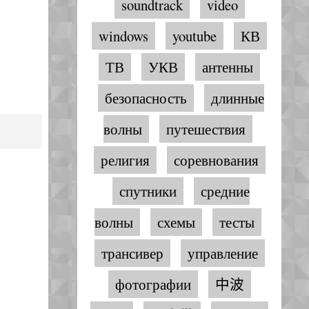
soundtrack
video
windows
youtube
КВ
ТВ
УКВ
антенны
безопасность
длинные
волны
путешествия
религия
соревнования
спутники
средние
волны
схемы
тесты
трансивер
управление
фотографии
中波