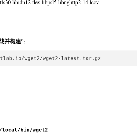
ls30 libidn12 flex libpsl5 libnghttp2-14 lcov
 下载并构建”
:
tlab.io/wget2/wget2-latest.tar.gz
/local/bin/wget2