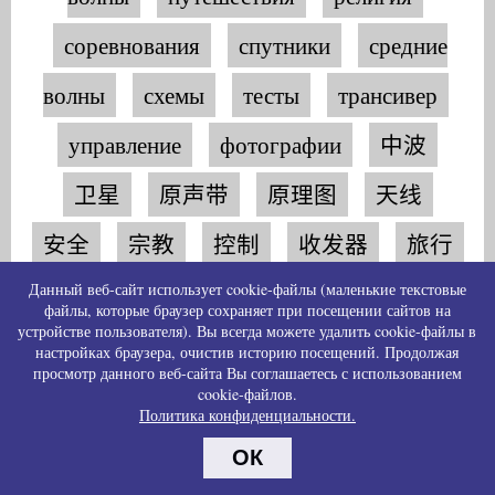
соревнования
спутники
средние
волны
схемы
тесты
трансивер
управление
фотографии
中波
卫星
原声带
原理图
天线
安全
宗教
控制
收发器
旅行
Данный веб-сайт использует cookie-файлы (маленькие текстовые
比赛
测试
甚高频
电视
файлы, которые браузер сохраняет при посещении сайтов на
устройстве пользователя). Вы всегда можете удалить cookie-файлы в
莫尔斯
视频
长波
高频
настройках браузера, очистив историю посещений. Продолжая
просмотр данного веб-сайта Вы соглашаетесь с использованием
cookie-файлов.
Политика конфиденциальности.
随机发布
ОК
我会很幸运！