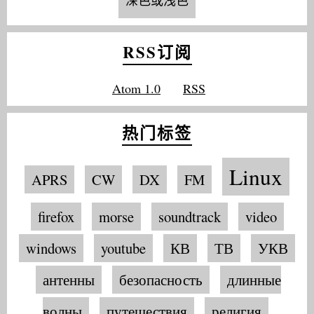
深色或浅色
RSS订阅
Atom 1.0
RSS
热门标签
Linux
APRS
CW
DX
FM
firefox
morse
soundtrack
video
windows
youtube
КВ
ТВ
УКВ
антенны
безопасность
длинные
волны
путешествия
религия