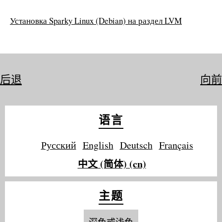
Установка Sparky Linux (Debian) на раздел LVM
后退
向前
语言
Русский
English
Deutsch
Français
中文 (简体) (cn)
主题