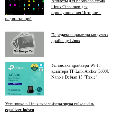
Апплеты для рабочего стола
Linux Cinnamon для
прослушивания Интернет-
радиостанций
Передача параметра модулю /
драйверу Linux
Установка драйвера Wi-Fi
адаптера TP-Link Archer T600U
Nano в Debian 13 "Trixie"
Установка в Linux эквалайзера звука pulseaudio-
equalizer-ladspa