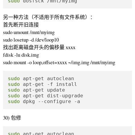
sudo
 dosfsck /mnt/myimg
另一种方法（不适用于所有文件系统）：
首先断开旧连接
sudo umount /mnt/myimg
sudo losetup -d /dev/loop10
找出距离磁盘开头的偏移量 xxxx
fdisk -lu disk.img
sudo mount -o loop,offset=xxxx ~/img.img /mnt/myimg
sudo
sudo
sudo
sudo
sudo
 dpkg --configure -a
30) 包修
sudo