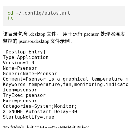
cd
ls
该目录包含 .desktop 文件。 用于运行 psensor 处理器温度
监控的 psensor.desktop 文件示例。
[Desktop Entry]                    

Type=Application                            
Version=1.0                             

Name=Psensor

GenericName=Psensor

Comment=Psensor is a graphical temperature m
Keywords=temperature;fan;monitoring;indicato
Icon=psensor

TryExec=psensor

Exec=psensor

Categories=System;Monitor;

X-GNOME-Autostart-Delay=30

StartupNotify=true
38) 如何停止和禁用AnyDesk服务和图标？