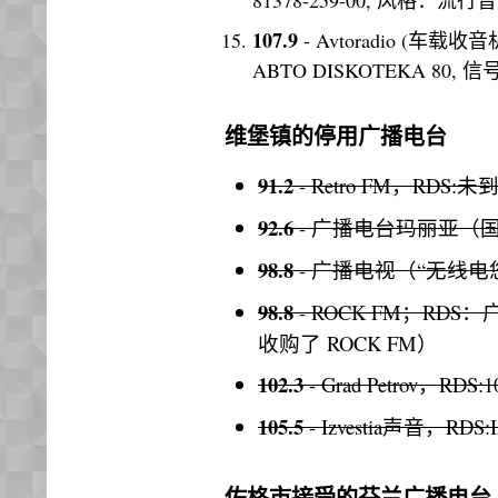
107.9
- Avtoradio (车载收音
ABTO DISKOTEKA 80, 信号=
维堡镇的停用广播电台
91.2
- Retro FM，RDS:未
92.6
- 广播电台玛丽亚（国
98.8
- 广播电视（“无线电您
98.8
- ROCK FM；RDS
收购了 ROCK FM）
102.3
- Grad Petrov，RDS
105.5
- Izvestia声音，RDS:
佐格市接受的芬兰广播电台