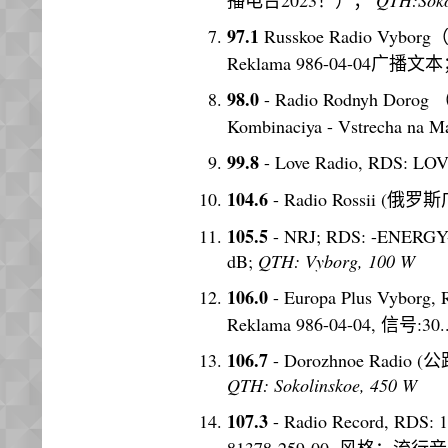
97.1
Russkoe Radio Vybor
Reklama 986-04-04广
98.0
- Radio Rodnyh Do
Kombinaciya - Vstrecha 
99.8
- Love Radio, RDS: L
104.6
- Radio Rossii (俄罗
105.5
- NRJ; RDS: -ENERG
dB;
QTH: Vyborg, 100 W
106.0
- Europa Plus Vyborg
Reklama 986-04-04, 信号:30.
106.7
- Dorozhnoe Radio (
QTH: Sokolinskoe, 450 W
107.3
- Radio Record, RD
81378-259-00, 风格：流行音