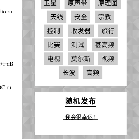
卫星
原声带
原理图
o.ru,
天线
安全
宗教
控制
收发器
旅行
比赛
测试
甚高频
电视
莫尔斯
视频
 dB
长波
高频
C.ru
随机发布
我会很幸运！