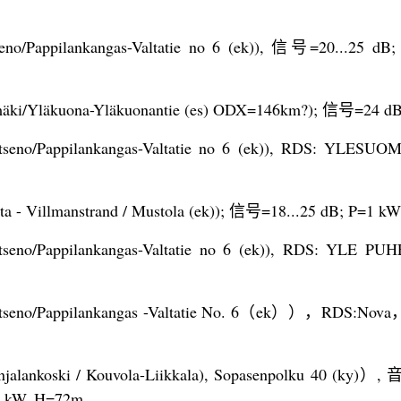
o/Pappilankangas-Valtatie no 6 (ek)), 信号=20...25 dB;
läkuona-Yläkuonantie (es) ODX=146km?); 信号=24 d
no/Pappilankangas-Valtatie no 6 (ek)), RDS: YLESU
 - Villmanstrand / Mustola (ek)); 信号=18...25 dB; P=1 kW
no/Pappilankangas-Valtatie no 6 (ek)), RDS: YLE P
eno/Pappilankangas -Valtatie No. 6（ek）），RDS:No
ankoski / Kouvola-Liikkala), Sopasenpolku 40 (ky)
kW, H=72m