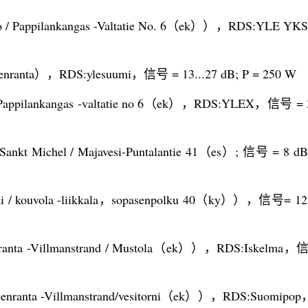
 / Pappilankangas -Valtatie No. 6（ek）），RDS:YLE 
ranta），RDS:ylesuumi，信号 = 13...27 dB; P = 250 W
ppilankangas -valtatie no 6（ek），RDS:YLEX，信号 = 31
kt Michel / Majavesi-Puntalantie 41（es）; 信号 = 8 dB;
/ kouvola -liikkala，sopasenpolku 40（ky）），信号= 12 
nta -Villmanstrand / Mustola（ek）），RDS:Iskelma，
ranta -Villmanstrand/vesitorni（ek）），RDS:Suomip