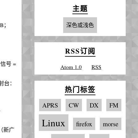
主题
dB；
深色或浅色
RSS订阅
4，信号 =
Atom 1.0
RSS
发射台：
热门标签
APRS
CW
DX
FM
:
Linux
firefox
morse
; （新广