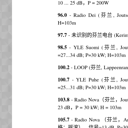
10 ... 25 dB，P = 200W
96.0
- Radio Dei (芬兰, Joutsen
H=103m
97.7
- 未识别的芬兰电台 (Kerimäki/Y
98.5
- YLE Suomi (芬兰, Joutse
=27...34 dB; P=30 kW; H=103m
100.2
- LOOP (芬兰, Lappeenranta
100.7
- YLE Puhe (芬兰, Joutse
=25...31 dB; P=30 kW; H=103m
103.8
- Radio Nova（芬兰，Jouts
23 dB，P = 30 kW; H = 103m
105.7
- Radio Nova （芬兰，Anjal
格：摇滚），信号=13 dB, P=30 