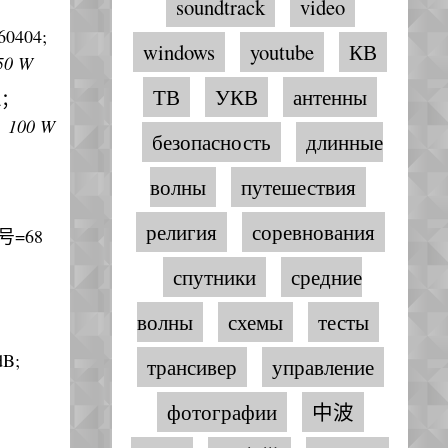
soundtrack
video
0404;
windows
youtube
КВ
50 W
ТВ
УКВ
антенны
a；
，100 W
безопасность
длинные
волны
путешествия
религия
соревнования
信号=68
спутники
средние
волны
схемы
тесты
dB;
трансивер
управление
фотографии
中波