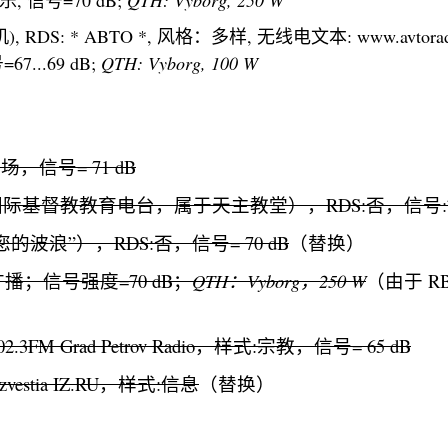
机), RDS: * ABTO *, 风格：多样, 无线电文本: www.avtoradi
67...69 dB;
QTH: Vyborg, 100 W
到场，信号= 71 dB
际基督教教育电台，属于天主教堂），RDS:否，信号:71
的波浪”），RDS:否，信号= 70 dB
（替换）
：广播；信号强度=70 dB；
QTH：Vyborg，250 W
（由于 RB
:102.3FM Grad Petrov Radio，样式:宗教，信号= 65 dB
Izvestia IZ.RU，样式:信息
（替换）