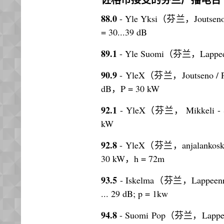
88.0
- Yle Yksi（芬兰，Joutseno
= 30...39 dB
89.1
- Yle Suomi（芬兰，Lappeen
90.9
- YleX（芬兰，Joutseno / Pa
dB，P = 30 kW
92.1
- YleX（芬兰， Mikkeli - San
kW
92.8
- YleX（芬兰，anjalankoski 
30 kW，h = 72m
93.5
- Iskelma（芬兰，Lappeenra
... 29 dB; p = 1kw
94.8
- Suomi Pop（芬兰，Lappeen