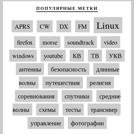
ПОПУЛЯРНЫЕ МЕТКИ
Linux
APRS
CW
DX
FM
firefox
morse
soundtrack
video
windows
youtube
КВ
ТВ
УКВ
антенны
безопасность
длинные
волны
путешествия
религия
соревнования
спутники
средние
волны
схемы
тесты
трансивер
управление
фотографии