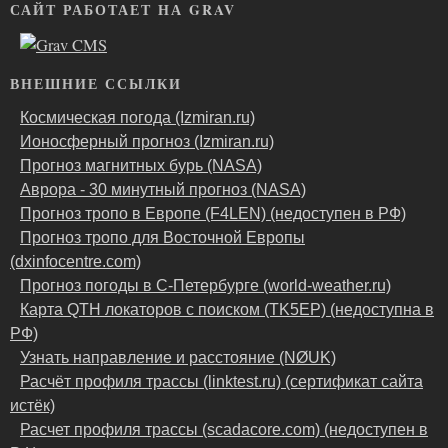
САЙТ РАБОТАЕТ НА GRAV
ВНЕШНИЕ ССЫЛКИ
Космическая погода (Izmiran.ru)
Ионосферный прогноз (Izmiran.ru)
Прогноз магнитных бурь (NASA)
Аврора - 30 минутный прогноз (NASA)
Прогноз тропо в Европе (F4LEN) (недоступен в РФ)
Прогноз тропо для Восточной Европы
(dxinfocentre.com)
Прогноз погоды в С-Петербурге (world-weather.ru)
Карта QTH локаторов с поиском (TK5EP) (недоступна в
РФ)
Узнать направление и расстояние (NØUK)
Расчёт профиля трассы (linktest.ru) (сертификат сайта
истёк)
Расчет профиля трассы (scadacore.com) (недоступен в