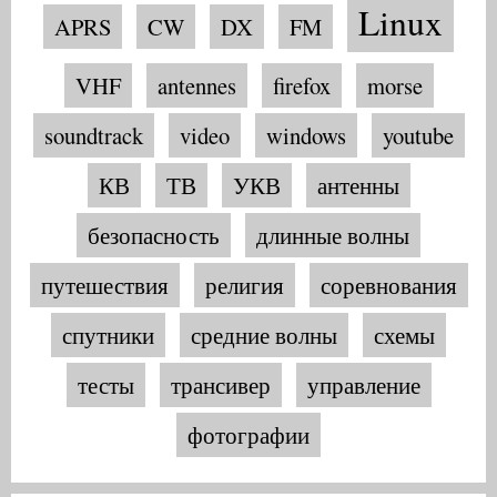
Linux
APRS
CW
DX
FM
VHF
antennes
firefox
morse
soundtrack
video
windows
youtube
КВ
ТВ
УКВ
антенны
безопасность
длинные волны
путешествия
религия
соревнования
спутники
средние волны
схемы
тесты
трансивер
управление
фотографии