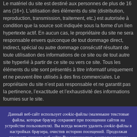
Le matériel du site est destiné aux personnes de plus de 16
ans (16+). L'utilisation des éléments du site (distribution,
reproduction, transmission, traitement, etc.) est autorisée à
condition que la source soit indiquée sous la forme d'un lien
hypertexte actif. En aucun cas, le propriétaire du site ne sera
responsable envers quiconque de tout dommage direct,
indirect, spécial ou autre dommage consécutif résultant de
toute utilisation des informations de ce site ou de tout autre
site hyperlié à partir de ce site ou vers ce site. Tous les
éléments du site sont présentés à titre informatif uniquement
et ne peuvent être utilisés à des fins commerciales. Le
propriétaire du site n'est pas responsable et ne garantit pas
la pertinence, l'exactitude et l'exhaustivité des informations
fournies sur le site.
Пользовательское соглашение и контакты
Данный веб-сайт использует cookie-файлы (маленькие текстовые
Политика конфиденциальности (политика в
файлы, которые браузер сохраняет при посещении сайтов на
устройстве пользователя). Вы всегда можете удалить cookie-файлы в
отношении обработки персональных данных)
настройках браузера, очистив историю посещений. Продолжая
Политика использования файлов cookies