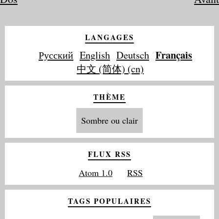
LANGAGES
Français
Русский
English
Deutsch
中文 (简体) (cn)
THÈME
Sombre ou clair
FLUX RSS
Atom 1.0
RSS
TAGS POPULAIRES