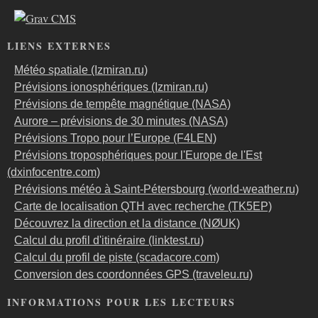
LIENS EXTERNES
Météo spatiale (Izmiran.ru)
Prévisions ionosphériques (Izmiran.ru)
Prévisions de tempête magnétique (NASA)
Aurore – prévisions de 30 minutes (NASA)
Prévisions Tropo pour l’Europe (F4LEN)
Prévisions troposphériques pour l'Europe de l'Est
(dxinfocentre.com)
Prévisions météo à Saint-Pétersbourg (world-weather.ru)
Carte de localisation QTH avec recherche (TK5EP)
Découvrez la direction et la distance (NØUK)
Calcul du profil d'itinéraire (linktest.ru)
Calcul du profil de piste (scadacore.com)
Conversion des coordonnées GPS (traveleu.ru)
INFORMATIONS POUR LES LECTEURS