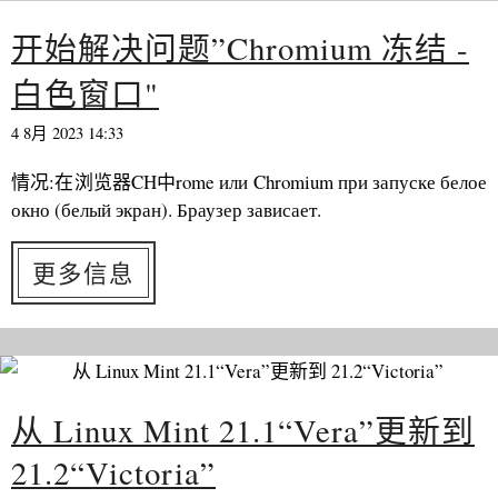
开始解决问题”Chromium 冻结 -
白色窗口"
4 8月 2023 14:33
情况:在浏览器CH中rome или Chromium при запуске белое
окно (белый экран). Браузер зависает.
更多信息
从 Linux Mint 21.1“Vera”更新到
21.2“Victoria”