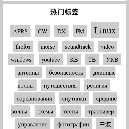
热门标签
Linux
APRS
CW
DX
FM
firefox
morse
soundtrack
video
windows
youtube
КВ
ТВ
УКВ
антенны
безопасность
длинные
волны
путешествия
религия
соревнования
спутники
средние
волны
схемы
тесты
трансивер
управление
фотографии
中波