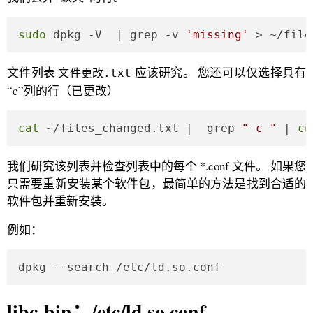
sudo
 dpkg -V  | grep -v 
'missing'
 > ~/file
文件列表
应该研究。 您还可以仅选择具有
文件更改.txt
“c”列的行（已更改）
cat
 ~/files_changed.txt |  grep 
" c "
 | 
cu
我们研究该列表并检查列表中的每个 *.conf 文件。 如果您
只需要重新安装某个软件包，最简单的方法是找到合适的
软件包并重新安装。
例如：
dpkg --search /etc/ld.so.conf
libc-bin：/etc/ld.so.conf