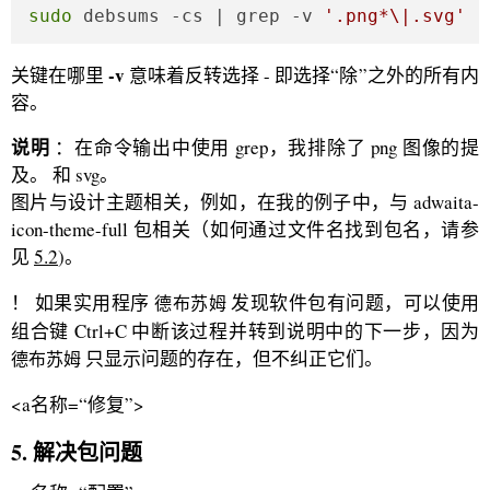
sudo
 debsums -cs | grep -v 
'.png*\|.svg'
-v
关键在哪里
意味着反转选择 - 即选择“除”之外的所有内
容。
说明
：在命令输出中使用 grep，我排除了 png 图像的提
及。 和 svg。
图片与设计主题相关，例如，在我的例子中，与 adwaita-
icon-theme-full 包相关（如何通过文件名找到包名，请参
见
5.2
)。
！ 如果实用程序
发现软件包有问题，可以使用
德布苏姆
组合键 Ctrl+C 中断该过程并转到说明中的下一步，因为
只显示问题的存在，但不纠正它们。
德布苏姆
<a名称=“修复”>
5. 解决包问题