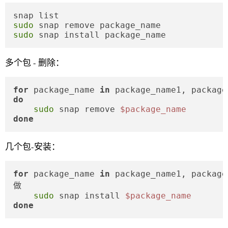
sudo
sudo
 snap install package_name
多个包 - 删除：
for
 package_name 
in
do
sudo
 snap remove 
$package_name
done
几个包-安装：
for
 package_name 
in
 package_name1, package
做

sudo
 snap install 
$package_name
done