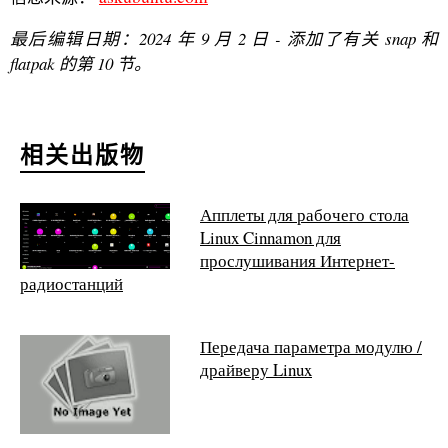
最后编辑日期：2024 年 9 月 2 日 - 添加了有关 snap 和
flatpak 的第 10 节。
相关出版物
Апплеты для рабочего стола
Linux Cinnamon для
прослушивания Интернет-
радиостанций
Передача параметра модулю /
драйверу Linux