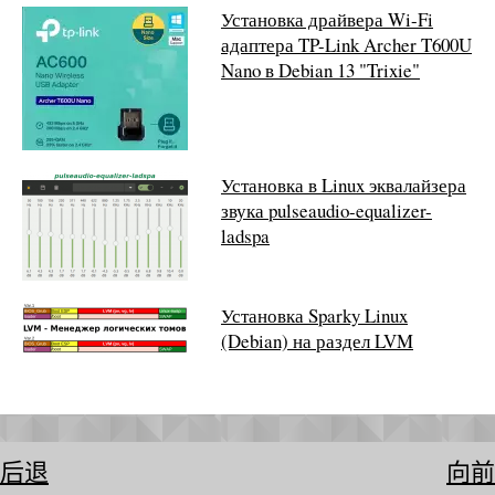
Установка драйвера Wi-Fi
адаптера TP-Link Archer T600U
Nano в Debian 13 "Trixie"
Установка в Linux эквалайзера
звука pulseaudio-equalizer-
ladspa
Установка Sparky Linux
(Debian) на раздел LVM
后退
向前