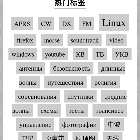
热门标签
Linux
APRS
CW
DX
FM
firefox
morse
soundtrack
video
windows
youtube
КВ
ТВ
УКВ
антенны
безопасность
длинные
волны
путешествия
религия
соревнования
спутники
средние
волны
схемы
тесты
трансивер
управление
фотографии
中波
卫星
原声带
原理图
天线