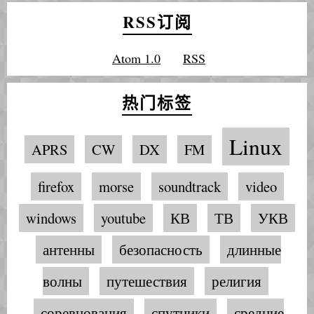
RSS订阅
Atom 1.0
RSS
热门标签
Linux
APRS
CW
DX
FM
firefox
morse
soundtrack
video
windows
youtube
КВ
ТВ
УКВ
антенны
безопасность
длинные
волны
путешествия
религия
соревнования
спутники
средние